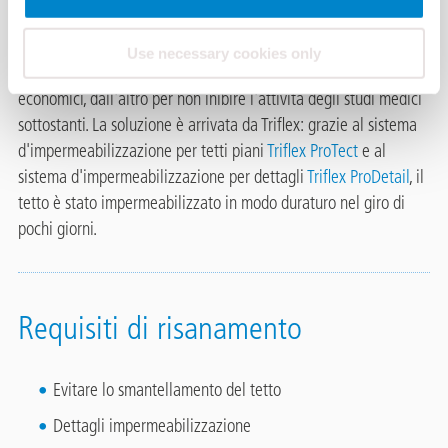
storico di Bolzano non era più
impermeabile presso le aggraffature. Lo smantellamento e il
Use necessary cookies only
ripristino del tetto erano fuori questione. Da un lato per motivi
economici, dall'altro per non inibire l'attività degli studi medici
sottostanti. La soluzione è arrivata da Triflex: grazie al sistema
d'impermeabilizzazione per tetti piani
Triflex ProTect
e al
sistema d'impermeabilizzazione per dettagli
Triflex ProDetail
, il
tetto è stato impermeabilizzato in modo duraturo nel giro di
pochi giorni.
Requisiti di risanamento
Evitare lo smantellamento del tetto
Dettagli impermeabilizzazione