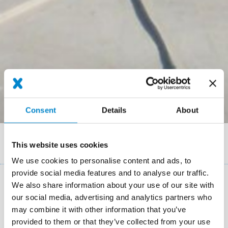
Consent
Details
About
Breadcrumb
References
This website uses cookies
Rapporto Risanamento di tetto in metallo a Bolzano
We use cookies to personalise content and ads, to
provide social media features and to analyse our traffic.
We also share information about your use of our site with
Dettagli del progetto
our social media, advertising and analytics partners who
may combine it with other information that you’ve
Location
Bolzano
provided to them or that they’ve collected from your use