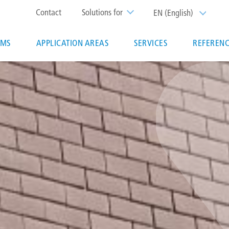
Top
Contact
Solutions for
EN (English)
List additi
menu
EMS
APPLICATION AREAS
SERVICES
REFERENC
ion