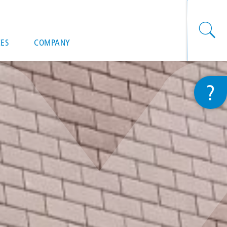
onal actions
ES
COMPANY
?