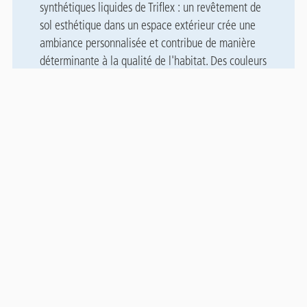
synthétiques liquides de Triflex : un revêtement de
sol esthétique dans un espace extérieur crée une
ambiance personnalisée et contribue de manière
déterminante à la qualité de l'habitat. Des couleurs
vives, des motifs personnalisés et la qualité des
Contact
finitions garantissent des lieux de vie en plein air.
Panel
Triflex propose un vaste choix de teintes et de
designs, pour une créativité pratiquement illimitée.
Les systèmes en résine synthétique liquide sont en
outre fonctionnels et protègent durablement les
surfaces contre les influences chimiques et
mécaniques.
EN SAVOIR PLUS