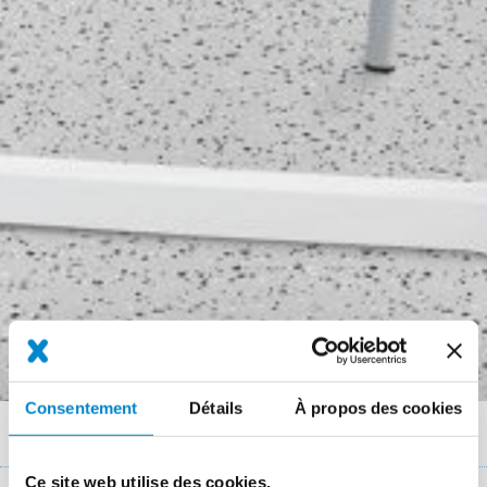
Consentement
Détails
À propos des cookies
Fil
Systèmes
Balcons, Terrasses, Coursives
Triflex BFS
d'Ariane
Ce site web utilise des cookies.