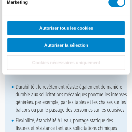
agit comme
retardateur de combustion
. Hautement résistant
Marketing
aux sollicitations mécaniques et chimiques, ce système contient
des additifs spéciaux qui le rendent difficilement inflammable.
Dès lors, il se révèle optimal pour les coursives et les chemins
Autoriser tous les cookies
d'évacuation. Le système unique
Triflex BFS S1
est
exclusivement réservé à une utilisation sur supports minéraux.
Autoriser la sélection
Cookies nécessaires uniquement
Vue d'ensemble des avantages
Durabilité : le revêtement résiste également de manière
durable aux sollicitations mécaniques ponctuelles intenses
générées, par exemple, par les tables et les chaises sur les
balcons ou par le passage des personnes sur les coursives
Flexibilité, étanchéité à l'eau, pontage statique des
fissures et résistance tant aux sollicitations chimiques