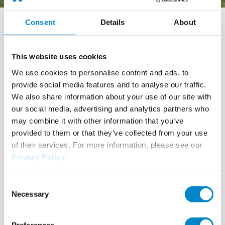
Breadcrumb
References
Consent
Details
About
Flachdachabdichtung Dispositionsgebäude (CH)
This website uses cookies
Key Facts
We use cookies to personalise content and ads, to
provide social media features and to analyse our traffic.
We also share information about your use of our site with
Location
Ilanz (CH)
our social media, advertising and analytics partners who
System
Triflex ProDetail
Triflex ProTect
may combine it with other information that you’ve
provided to them or that they’ve collected from your use
Completion
2017
of their services. For more information, please see our
Area
Fläche 430 m² / Details 60 m²
Privacy Policy
.
Authorised Contractor
Pius Flepp AG, Ilanz
Consent
Necessary
Selection