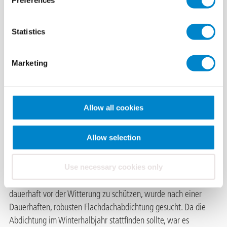
Preferences
Flachdachabdich
Statistics
tung
Marketing
Dispositionsgeb
äude (CH)
Allow all cookies
Der Neubau des Dispo-Gebäudes der Firma Salavras (Montalta
Gruppe) in Ilanz wurde im Herbst 2016 angegangen. Bei der
Allow selection
Planung wurde großen Wert auf Dauerhaftigkeit und optische
Ansicht des Gebäudes gelegt. Es soll in Sichtbeton erstellt
werden und sich so harmonisch dem bereits bestehenden
Use necessary cookies only
Nebengebäude anpassen. Um die innenliegenden Dämmungen
dauerhaft vor der Witterung zu schützen, wurde nach einer
Dauerhaften, robusten Flachdachabdichtung gesucht. Da die
Abdichtung im Winterhalbjahr stattfinden sollte, war es