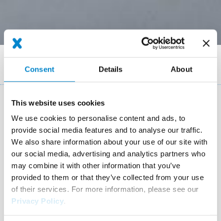
Breadcrumb
References
Einbaurinnen Flachdach eines Einfamilienhauses
Consent
Details
About
This website uses cookies
Key Facts: Flachdachsanierung mit
We use cookies to personalise content and ads, to
ProDetail
provide social media features and to analyse our traffic.
We also share information about your use of our site with
Location
Eberndorf
our social media, advertising and analytics partners who
may combine it with other information that you’ve
System
Triflex ProDetail
provided to them or that they’ve collected from your use
Completion
2017
of their services. For more information, please see our
Privacy Policy
.
Area
15 m²