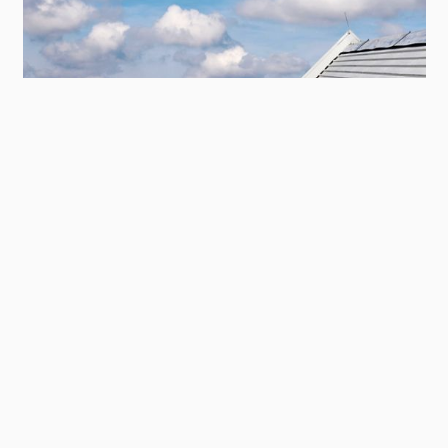
Contact
Panel
Metal roof on an industrial warehouse in
Pirmasens
To top
Main
PRODUCT SYSTEMS
footer