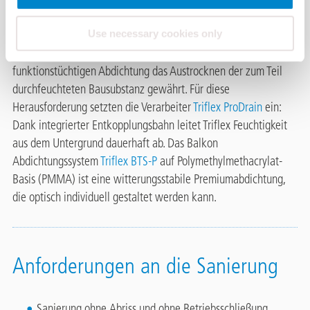
Instandsetzung erforderlich. Der Bauherr beauftragte damit die
Use necessary cookies only
DIG Dach GmbH, Lienz.
Gefragt war eine Lösung, die ergänzend zu einer dauerhaft
funktionstüchtigen Abdichtung das Austrocknen der zum Teil
durchfeuchteten Bausubstanz gewährt. Für diese
Herausforderung setzten die Verarbeiter
Triflex ProDrain
ein:
Dank integrierter Entkopplungsbahn leitet Triflex Feuchtigkeit
aus dem Untergrund dauerhaft ab. Das Balkon
Abdichtungssystem
Triflex BTS-P
auf Polymethylmethacrylat-
Basis (PMMA) ist eine witterungsstabile Premiumabdichtung,
die optisch individuell gestaltet werden kann.
Anforderungen an die Sanierung
Sanierung ohne Abriss und ohne Betriebsschließung