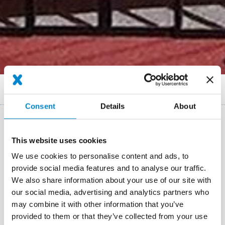
Breadcrumb
References
Balkone Hotel Rauter
Consent
Details
About
Key Facts: Sanierung von
This website uses cookies
Balkonoberflächen
We use cookies to personalise content and ads, to
provide social media features and to analyse our traffic.
Location
Matrei (Osttirol)
We also share information about your use of our site with
System
Triflex ProDrain
Triflex BTS-P
our social media, advertising and analytics partners who
may combine it with other information that you’ve
Completion
2017
provided to them or that they’ve collected from your use