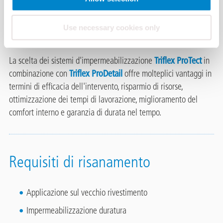
Kelvin di Besnate (VA)
è stato reso necessario dall'avanzato
stato di usura della guaina bituminosa ardesiata che ricopriva
Use necessary cookies only
gran parte della superficie e l'interno delle gronde.
La scelta dei sistemi d'impermeabilizzazione
Triflex ProTect
in
combinazione con
Triflex ProDetail
offre molteplici vantaggi in
termini di efficacia dell'intervento, risparmio di risorse,
ottimizzazione dei tempi di lavorazione, miglioramento del
comfort interno e garanzia di durata nel tempo.
Requisiti di risanamento
Applicazione sul vecchio rivestimento
Impermeabilizzazione duratura