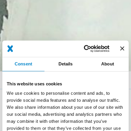
Consent
Details
About
Breadcrumb
References
Rapporto Sede Kelvin a Besnate
This website uses cookies
We use cookies to personalise content and ads, to
provide social media features and to analyse our traffic.
Dettagli del progetto
We also share information about your use of our site with
our social media, advertising and analytics partners who
Location
Besnate
may combine it with other information that you’ve
provided to them or that they’ve collected from your use
System
Triflex ProTect