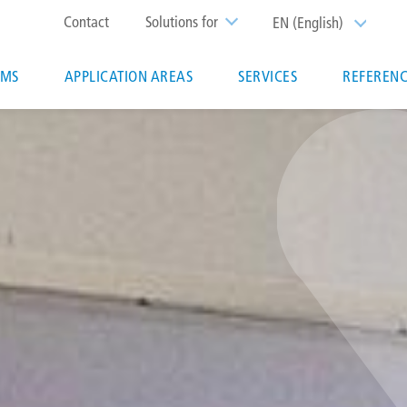
Top
Contact
Solutions for
EN (English)
List additi
menu
EMS
APPLICATION AREAS
SERVICES
REFERENC
ion