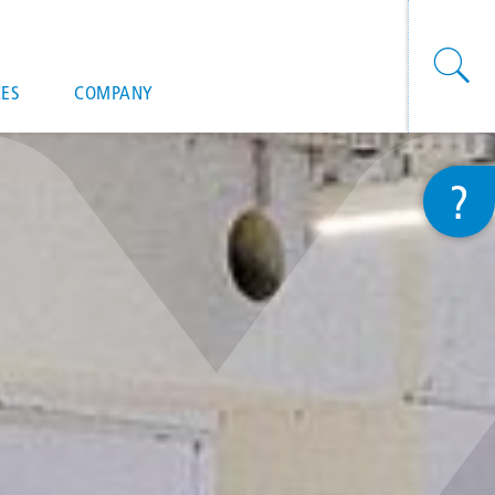
onal actions
ES
COMPANY
?