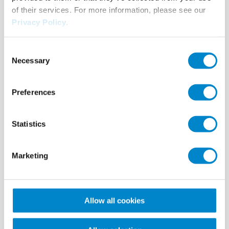
of their services. For more information, please see our
Privacy Policy
.
Consent
Necessary
Selection
Le challenge
Preferences
Partenaire Triflex depuis plusieurs années, la
société EJP a été sollicitée par un particulier pour
Statistics
la rénovation d’une grande terrasse.
Marketing
En effet, celle-ci présentait de nombreuses
infiltrations, causant des dommages aux véhicules
stationnés dans le garage sous-jacent, et
provoquant également le décollement du
Allow all cookies
carrelage.