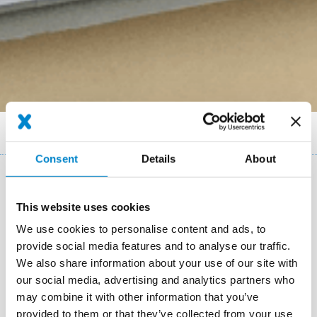
Breadcrumb
References
Terrasse normande, Doudeville
Consent
Details
About
Étanchéité d'une terrasse en Normandie
This website uses cookies
Location
Doudeville (Normandie)
We use cookies to personalise content and ads, to
provide social media features and to analyse our traffic.
Completion
Novembre 2016
We also share information about your use of our site with
Area
74 m²
our social media, advertising and analytics partners who
may combine it with other information that you’ve
Authorised Contractor
EJP
provided to them or that they’ve collected from your use