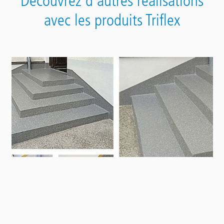
Découvrez d'autres réalisations
avec les produits Triflex
Contact
Panel
Eingangsbereich mit Stiege eines
Mehrfamilienhauses