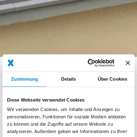
Breadcrumb
Referenzen
Terrasse normande, Doudeville
Zustimmung
Details
Über Cookies
Étanchéité d'une terrasse en Normandie
Diese Webseite verwendet Cookies
Ort
Doudeville (Normandie)
Wir verwenden Cookies, um Inhalte und Anzeigen zu
personalisieren, Funktionen für soziale Medien anbieten
Fertigstellung
Novembre 2016
zu können und die Zugriffe auf unsere Website zu
Area
74 m²
analysieren. Außerdem geben wir Informationen zu Ihrer