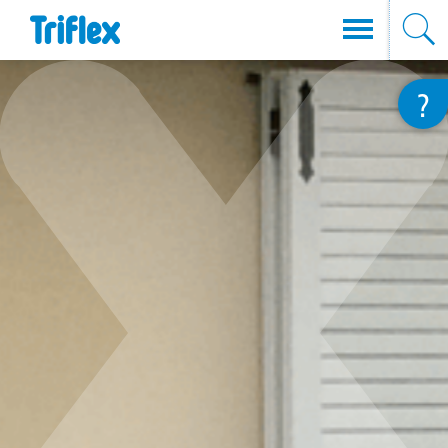
Direkt
?
zum
Inhalt