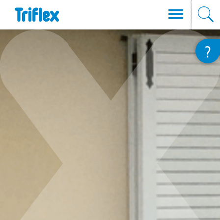
Przejdź
?
do
treści