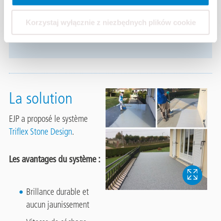
Le client étant à la recherche d’une étanchéité
liquide rapide et sous garantie décennale, mais
Korzystaj wyłącznie z niezbędnych plików cookie
également d’une finition originale.
La solution
EJP a proposé le système
Triflex Stone Design
.
Les avantages du système :
Brillance durable et
aucun jaunissement