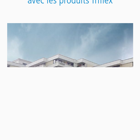
Contact
Panel
Renowacja balkonów Gustav-Mahler-Weg 1–9