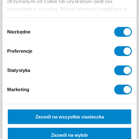
otrzymanymi od Ciebie lub uzyskanymi podczas
korzystania z ich usług. Więcej informacji znajdziesz w
naszej
polityce prywatności
.
Wybór
Niezbędne
zgody
Le challenge
Preferencje
Partenaire Triflex depuis plusieurs années, la
société EJP a été sollicitée par un particulier pour
Statystyka
la rénovation d’une grande terrasse.
Marketing
En effet, celle-ci présentait de nombreuses
infiltrations, causant des dommages aux véhicules
stationnés dans le garage sous-jacent, et
Zezwól na wszystkie ciasteczka
provoquant également le décollement du
carrelage.
Zezwól na wybór