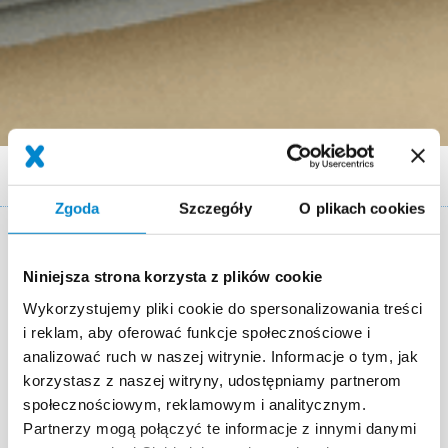
Ścieżka
Referencje
Terrasse normande, Doudeville
nawigacyjna
Zgoda
Szczegóły
O plikach cookies
Étanchéité d'une terrasse en Normandie
Niniejsza strona korzysta z plików cookie
Miejsce
Doudeville (Normandie)
Wykorzystujemy pliki cookie do spersonalizowania treści
i reklam, aby oferować funkcje społecznościowe i
Data realizacji
Novembre 2016
analizować ruch w naszej witrynie. Informacje o tym, jak
korzystasz z naszej witryny, udostępniamy partnerom
Powierzchnia
74 m²
społecznościowym, reklamowym i analitycznym.
Autoryzowany wykonawca
EJP
Partnerzy mogą połączyć te informacje z innymi danymi