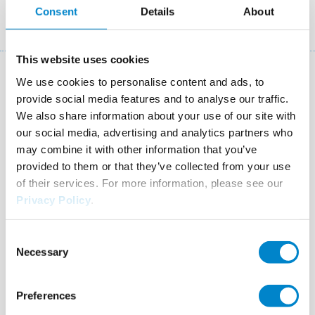
Consent
Details
About
Breadcrumb
References
Résidence Le Mélèze et Les Cèdres Bleus, Passy (74).
This website uses cookies
We use cookies to personalise content and ads, to
Balcons de la résidence Le Mélèze et
provide social media features and to analyse our traffic.
Les Cèdres Bleus
We also share information about your use of our site with
our social media, advertising and analytics partners who
Location
Passy (74)
may combine it with other information that you’ve
provided to them or that they’ve collected from your use
System
Triflex BFS
of their services. For more information, please see our
Completion
Mars 2023
Privacy Policy
.
Area
300 m²
Consent
Authorised Contractor
Barras Etanchéité
Necessary
Selection
Preferences