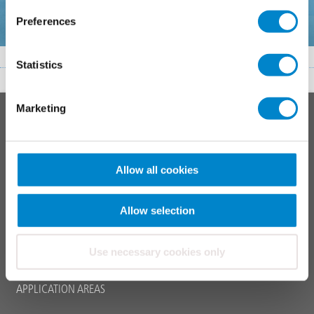
FORMULAIRE DE CONTACT
Preferences
Statistics
To top
Marketing
Main
PRODUCT SYSTEMS
footer
Roof
Balcony
Allow all cookies
Junctions, joints & details
Parking decks
Allow selection
Maintenance & operation
Marking systems
Use necessary cookies only
APPLICATION AREAS