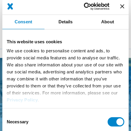
dessous pour assurer le succès continu de vos projets !
Consent
Details
About
INSCRIVEZ-VOUS
This website uses cookies
We use cookies to personalise content and ads, to
provide social media features and to analyse our traffic.
We also share information about your use of our site with
our social media, advertising and analytics partners who
Besoin d'aide ?
may combine it with other information that you’ve
provided to them or that they’ve collected from your use
Nous sommes à votre service : n'hésitez pas à nous contacter si
of their services. For more information, please see our
vous avez des questions sur nos produits ou systèmes.
Privacy Policy
.
01 56 45 10 34
Consent
Necessary
Selection