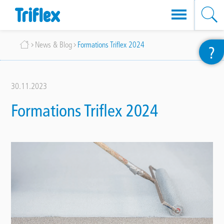
Skip
Breadcrumb
News & Blog
Formations Triflex 2024
?
to
main
content
30.11.2023
Formations Triflex 2024