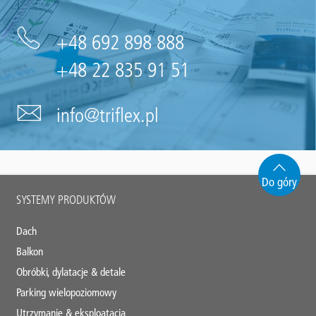
+48 692 898 888
+48 22 835 91 51
info@triflex.pl
Do góry
Main
SYSTEMY PRODUKTÓW
footer
Dach
Balkon
Obróbki, dylatacje & detale
Parking wielopoziomowy
Utrzymanie & eksploatacja