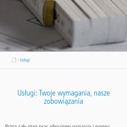
Ścieżka
Usługi
nawigacyjna
Usługi: Twoje wymagania, nasze
zobowiązania
Przez cały etap prac oferujemy wsparcie i pomoc