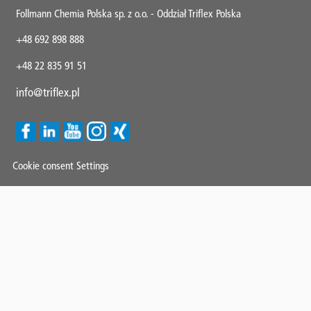
Follmann Chemia Polska sp. z o.o. - Oddział Triflex Polska
+48 692 898 888
+48 22 835 91 51
info@triflex.pl
Cookie consent Settings
Mini
Wiadomości
Zastrzeżenia prawne
Ochrona danych
Contact
Ogólne warunki handlowe
O Triflex
Kariera
Footer
Panel
System do zgłaszania
Copyright 2025 All Rights Reserved Triflex GmbH & Co. KG