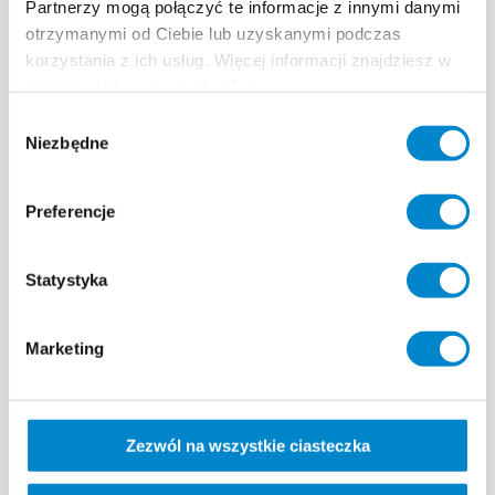
Partnerzy mogą połączyć te informacje z innymi danymi
otrzymanymi od Ciebie lub uzyskanymi podczas
korzystania z ich usług. Więcej informacji znajdziesz w
naszej
polityce prywatności
.
Wybór
Niezbędne
WYSZUKIWARKA
SZKOLENIA I
zgody
SYSTEMÓW TRIFLEX
SEMINARIA
Znajdź odpowiedni system
Preferencje
dla swojego projektu.
Statystyka
Marketing
Referencje
Kontakt
Zezwól na wszystkie ciasteczka