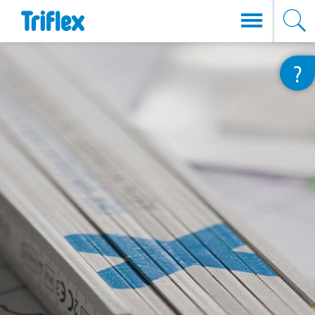
Przejdź
?
do
treści