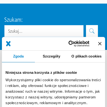
Szukam:
Szukaj
Zgoda
Szczegóły
O plikach cookies
Usługi Triflex
Niniejsza strona korzysta z plików cookie
Oprócz wysokiej klasy rozwiązań systemowych
Wykorzystujemy pliki cookie do spersonalizowania treści
oferujemy kompleksowe i różnorodne usługi:
i reklam, aby oferować funkcje społecznościowe i
specjalistyczne seminaria i szkolenia, specjalne
analizować ruch w naszej witrynie. Informacje o tym, jak
korzystasz z naszej witryny, udostępniamy partnerom
aplikacje lub dokumentację techniczną do
społecznościowym, reklamowym i analitycznym.
pobrania. Dostarczamy wspólne rozwiązania.