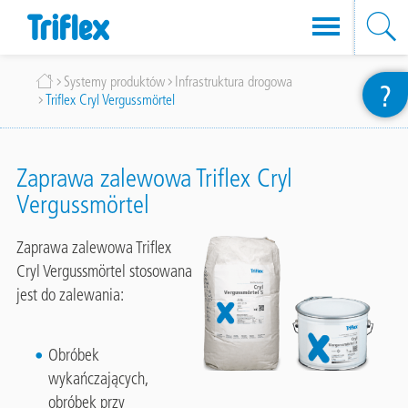
Przejdź
Ścieżka
Systemy produktów
Infrastruktura drogowa
?
do
Triflex Cryl Vergussmörtel
nawigacyjna
treści
Zaprawa zalewowa Triflex Cryl
Vergussmörtel
Zaprawa zalewowa Triflex
Cryl Vergussmörtel stosowana
jest do zalewania:
Obróbek
wykańczających,
obróbek przy