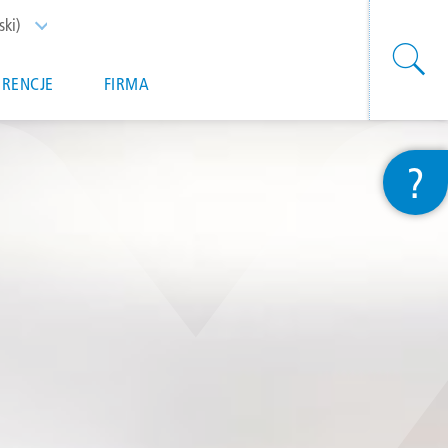
ski)
List additional actions
ERENCJE
FIRMA
?