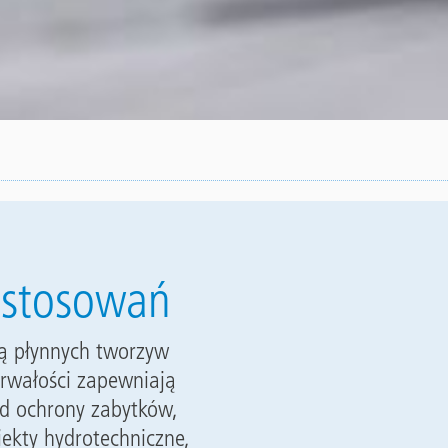
zastosowań
ą płynnych tworzyw
trwałości zapewniają
od ochrony zabytków,
iekty hydrotechniczne,