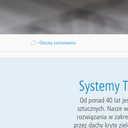
Ścieżka
Obszary zastosowania
nawigacyjna
Systemy T
Od ponad 40 lat j
sztucznych. Nasze w
rozwiązania w zakre
przez dachy kryte zie