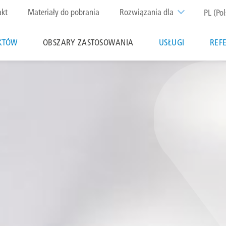
p
akt
Materiały do pobrania
Rozwiązania dla
PL (Pol
nu
KTÓW
OBSZARY ZASTOSOWANIA
USŁUGI
REF
ion