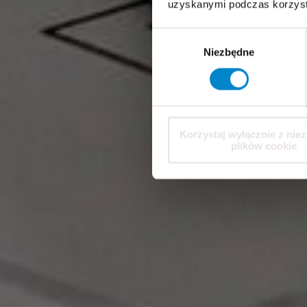
uzyskanymi podczas korzysta
Wybór
Niezbędne
zgody
Korzystaj wyłącznie z nie
plików cookie