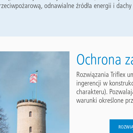
rzeciwpożarową, odnawialne źródła energii i dachy
Ochrona z
Rozwiązania Triflex 
ingerencji w konstru
charakteru). Pozwala
warunki określone pr
ROZWI