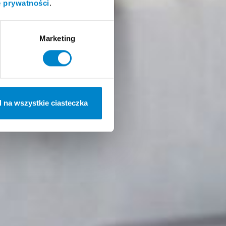
e prywatności
.
Marketing
 na wszystkie ciasteczka