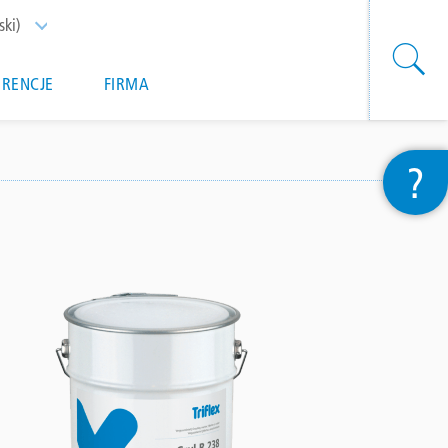
ski)
List additional actions
ERENCJE
FIRMA
?