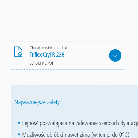
Charakterystyka produktu
File
Triflex Cryl R 238
671.43 KB, PDF
Najważniejsze zalety:
Lejność pozwalająca na zalewanie szerokich dylatacj
Możliwość obróbki nawet zimą (w temp. do 0°C)