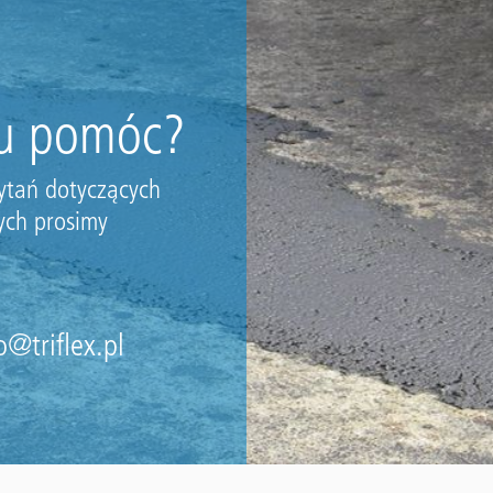
u pomóc?
ytań dotyczących
ych prosimy
o@triflex.pl