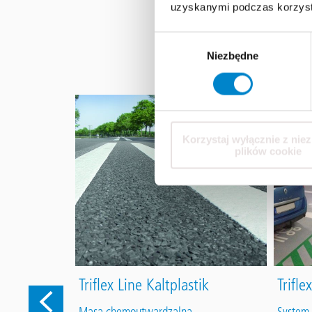
uzyskanymi podczas korzysta
Wybór
Niezbędne
zgody
Korzystaj wyłącznie z nie
plików cookie
Triflex Line Kaltplastik
Trifle
górnych
Masa chemoutwardzalna
System