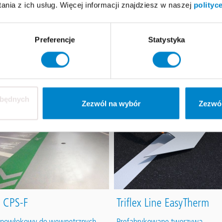
nia z ich usług. Więcej informacji znajdziesz w naszej
polityc
zainteresować!
Preferencje
Statystyka
zbędnych
Zezwól na wybór
Zezwól
x CPS-F
Triflex Line EasyTherm
 powłokowy do wewnętrznych
Prefabrykowane tworzywa