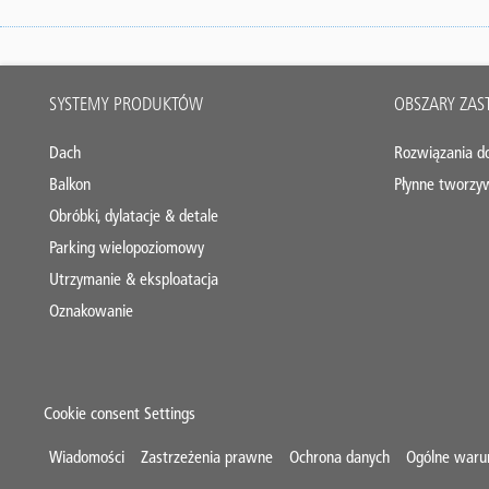
Main
SYSTEMY PRODUKTÓW
OBSZARY ZA
footer
Dach
Rozwiązania d
Balkon
Płynne tworzy
Obróbki, dylatacje & detale
Parking wielopoziomowy
Utrzymanie & eksploatacja
Oznakowanie
Cookie consent Settings
Mini
Wiadomości
Zastrzeżenia prawne
Ochrona danych
Ogólne waru