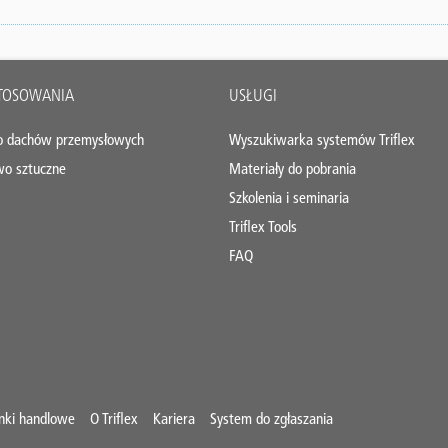
STOSOWANIA
USŁUGI
o dachów przemysłowych
Wyszukiwarka systemów Triflex
wo sztuczne
Materiały do pobrania
Szkolenia i seminaria
Triflex Tools
FAQ
nki handlowe
O Triflex
Kariera
System do zgłaszania