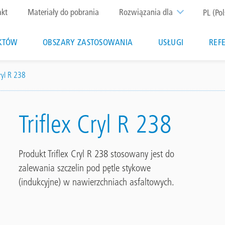
p
akt
Materiały do pobrania
Rozwiązania dla
PL (Pol
nu
KTÓW
OBSZARY ZASTOSOWANIA
USŁUGI
REF
ion
Cryl R 238
Triflex Cryl R 238
Produkt Triflex Cryl R 238 stosowany jest do
zalewania szczelin pod pętle stykowe
(indukcyjne) w nawierzchniach asfaltowych.