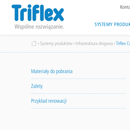
To
Kont
me
Main
SYSTEMY PRODU
navigat
Przejdź
Ścieżka
Systemy produktów
Infrastruktura drogowa
Triflex 
do
treści
nawigacyjna
Materiały do pobrania
Zalety
Przykład renowacji