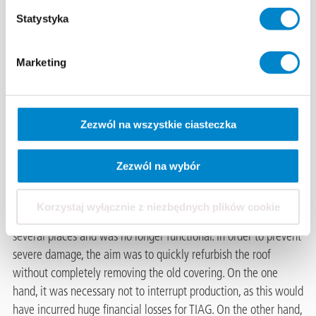
Statystyka
Metal roof of a
Marketing
production
building owned
Zezwól na wszystkie ciasteczka
by TIAG
Althofen (AT)
Zezwól na wybór
Everything together. The metal roof of a production building
Korzystaj wyłącznie z niezbędnych plików cookie
owned by Treibacher Industrie AG (TIAG) in Althofen leaked in
several places and was no longer functional. In order to prevent
severe damage, the aim was to quickly refurbish the roof
without completely removing the old covering. On the one
hand, it was necessary not to interrupt production, as this would
have incurred huge financial losses for TIAG. On the other hand,