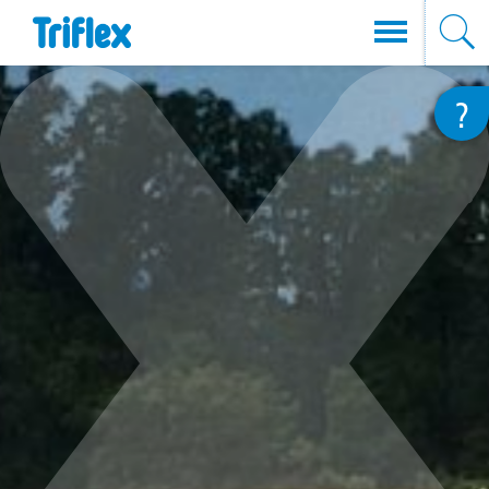
Przejdź
?
do
treści