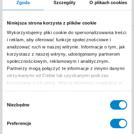
Zgoda
Szczegóły
O plikach cookies
Ścieżka
Referencje
Metal roof of a production building owned by TIAG Althofen
nawigacyjna
(AT)
Niniejsza strona korzysta z plików cookie
Wykorzystujemy pliki cookie do spersonalizowania treści
i reklam, aby oferować funkcje społecznościowe i
Key facts: Refurbishment of a metal roof
analizować ruch w naszej witrynie. Informacje o tym, jak
korzystasz z naszej witryny, udostępniamy partnerom
Miejsce
Althofen (AT)
społecznościowym, reklamowym i analitycznym.
System
Triflex ProDetail
Partnerzy mogą połączyć te informacje z innymi danymi
otrzymanymi od Ciebie lub uzyskanymi podczas
Data realizacji
2014
korzystania z ich usług. Więcej informacji znajdziesz w
naszej
polityce prywatności
.
Powierzchnia
1,300 m² area, 1,100 running metres of
connections
Wybór
Niezbędne
zgody
Autoryzowany wykonawca
PCB Beschichtungstechnik,
St. Veit an der Glan
Preferencje