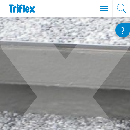
Direkt
?
zum
Inhalt