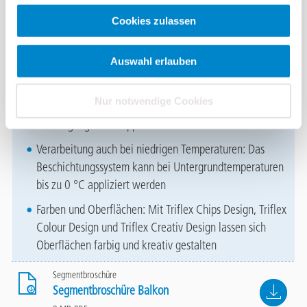
mechanischer Belastung dauerhaft stand
Cookies zulassen
Ebene sichere Flächen: Der selbstnivellierende
Verlaufmörtel gleicht leichte Unebenheiten und schafft
Auswahl erlauben
trittsichere Oberflächen bis zur Rutschhemmungsklasse R
12
Nur notwendige Cookies
Kurze Sperrzeiten: Bereits 2 Stunden nach dem letzten
Arbeitsgang sind Treppen wieder voll nutzbar
Verarbeitung auch bei niedrigen Temperaturen: Das
Beschichtungssystem kann bei Untergrundtemperaturen
bis zu 0 °C appliziert werden
Farben und Oberflächen: Mit Triflex Chips Design, Triflex
Colour Design und Triflex Creativ Design lassen sich
Oberflächen farbig und kreativ gestalten
Segmentbroschüre
File
Segmentbroschüre Balkon