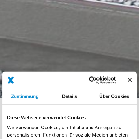
Zustimmung
Details
Über Cookies
Breadcrumb
Produktsysteme
Balkon
Triflex TSS
Diese Webseite verwendet Cookies
Wir verwenden Cookies, um Inhalte und Anzeigen zu
Treppen Beschichtungssystem Triflex TSS
personalisieren, Funktionen für soziale Medien anbieten