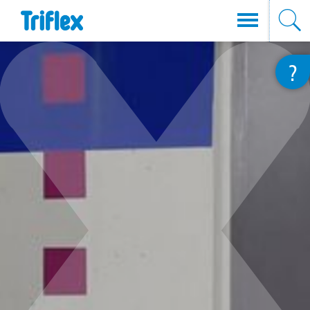
Direkt
?
zum
Inhalt