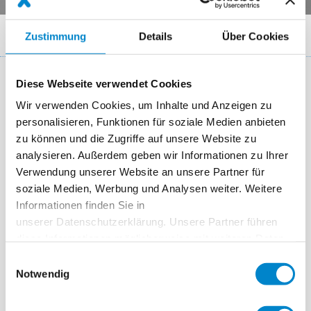
Breadcrumb
Produktsysteme
Parkdeck
Triflex ProDeck
Zustimmung
Details
Über Cookies
Diese Webseite verwendet Cookies
Armierte Parkdeck Beschichtung mit
Wir verwenden Cookies, um Inhalte und Anzeigen zu
Triflex ProDeck
personalisieren, Funktionen für soziale Medien anbieten
zu können und die Zugriffe auf unsere Website zu
Triflex ProDeck ist für Flächen mit besonders großer
analysieren. Außerdem geben wir Informationen zu Ihrer
mechanischer Beanspruchung ausgelegt. Aufgrund der
Verwendung unserer Website an unsere Partner für
innovativen Spezialarmierung werden Schub- und Scherkräfte,
soziale Medien, Werbung und Analysen weiter. Weitere
die besonders bei engen Kurven und Rampenauffahrten
Informationen finden Sie in
auftreten, in die Fläche umgeleitet. Durch die ausschließliche
unserer Datenschutzerklärung. Unsere Partner führen
Verwendung von hochwertigen PMMA-Harzen im gesamten
diese Informationen möglicherweise mit weiteren Daten
Systemaufbau wird ein durchgehender chemischer Verbund
zusammen, die Sie ihnen bereitgestellt haben oder die
Einwilligungsauswahl
sie im Rahmen Ihrer Nutzung der Dienste gesammelt
erzielt, der sich zudem vollflächig mit dem Untergrund verkrallt.
Notwendig
haben. Weitere Informationen erhalten Sie in unserer
So werden Risse oder gar vollflächige Ablösungen vom
Datenschutzerklärung
.
Untergrund wirksam verhindert. Das System nutzt sich auch bei