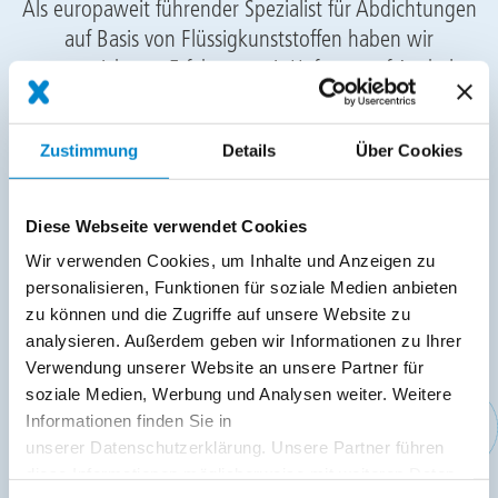
Als europaweit führender Spezialist für Abdichtungen
auf Basis von Flüssigkunststoffen haben wir
ausgezeichnete Erfahrung mit Haftung auf Asphalt,
Bitumen und Beton. Unsere innovativen Lösungen für
Infrastruktur bieten Ihnen gleich mehrere Vorteile: Sie
Zustimmung
Details
Über Cookies
sind einfach und schnell zu verarbeiten, sie sind
ausgesprochen langlebig und das Ergebnis ist optisch
ansprechend. Triflex Lösungen sind die erste Wahl,
Diese Webseite verwendet Cookies
wenn es um nachhaltige, schnelle und kostengünstige
Wir verwenden Cookies, um Inhalte und Anzeigen zu
Sanierung und Instandhaltung geht.
personalisieren, Funktionen für soziale Medien anbieten
zu können und die Zugriffe auf unsere Website zu
Die Triflex Repro-Produkte können „kalt an kalt“ für
analysieren. Außerdem geben wir Informationen zu Ihrer
Verwendung unserer Website an unsere Partner für
unterschiedliche Anwendungstemperaturen
soziale Medien, Werbung und Analysen weiter. Weitere
eingesetzt werden und sind auch für die
Informationen finden Sie in
Reparatur/Sanierung kleinerer Flächen geeignet.
unserer Datenschutzerklärung. Unsere Partner führen
diese Informationen möglicherweise mit weiteren Daten
Mit Triflex PMMA-Spezialmörteln können Sie nicht