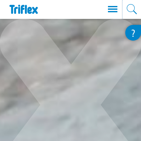
Direkt
?
zum
Inhalt