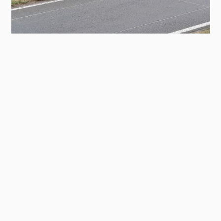
Contact
Panel
Triflex Cryl R 239
Reprofilieren
Beton
Oberflächenschäden
Kantenausbrüche (z.B. Betonfahrbahne