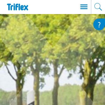
Direkt
?
zum
Inhalt