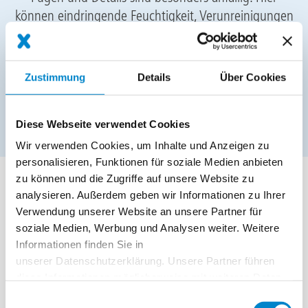
können eindringende Feuchtigkeit, Verunreinigungen
sowie abplatzender Beton die Bausubstanz
beeinträchtigen und damit auch die Sicherheit der
Autofahrer und Fußgänger gefährden. Triflex Systeme
Zustimmung
Details
Über Cookies
dichten Parkdecks und Tiefgaragen dauerhaft ab und
erfüllen höchste Anforderungen an Sicherheit,
Diese Webseite verwendet Cookies
Sauberkeit und Wirtschaftlichkeit.
Wir verwenden Cookies, um Inhalte und Anzeigen zu
personalisieren, Funktionen für soziale Medien anbieten
Segmentbroschüre
zu können und die Zugriffe auf unsere Website zu
File
Segmentbroschüre Parkdeck
analysieren. Außerdem geben wir Informationen zu Ihrer
2.78 MB, PDF
Verwendung unserer Website an unsere Partner für
soziale Medien, Werbung und Analysen weiter. Weitere
Informationen finden Sie in
Sonstige Broschüren
unserer Datenschutzerklärung. Unsere Partner führen
Dauerhaft dichte Dächer, Garagen und
File
diese Informationen möglicherweise mit weiteren Daten
Carports
zusammen, die Sie ihnen bereitgestellt haben oder die
Einwilligungsauswahl
1.31 MB, PDF