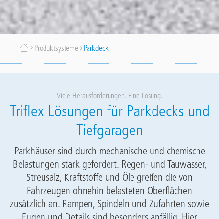
Breadcrumb
Produktsysteme
Parkdeck
Viele Herausforderungen. Eine Lösung.
Triflex Lösungen für Parkdecks und
Tiefgaragen
Parkhäuser sind durch mechanische und chemische
Belastungen stark gefordert. Regen- und Tauwasser,
Streusalz, Kraftstoffe und Öle greifen die von
Fahrzeugen ohnehin belasteten Oberflächen
zusätzlich an. Rampen, Spindeln und Zufahrten sowie
Fugen und Details sind besonders anfällig. Hier