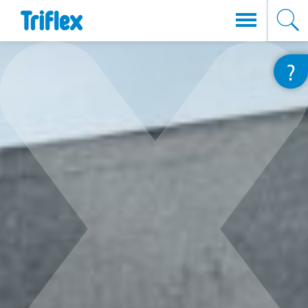
Direkt
?
zum
Inhalt