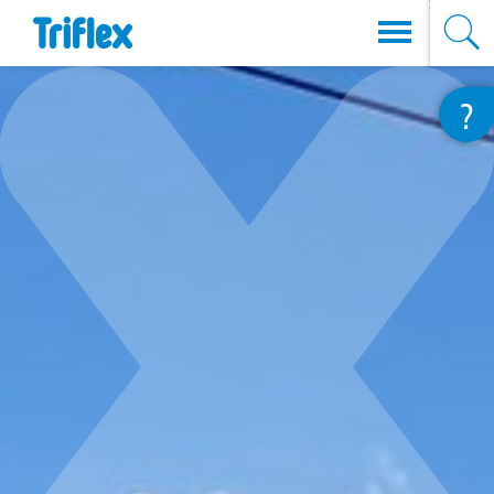
Direkt
?
zum
Inhalt