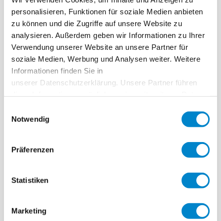
personalisieren, Funktionen für soziale Medien anbieten
System
Triflex BTS-P
zu können und die Zugriffe auf unsere Website zu
Fertigstellung
7. Juli bis 15. Juli 2022
analysieren. Außerdem geben wir Informationen zu Ihrer
Verwendung unserer Website an unsere Partner für
Area
ca. 220 m²
soziale Medien, Werbung und Analysen weiter. Weitere
Ausführung
Von Känel und Sieber AG
Informationen finden Sie in
unserer Datenschutzerklärung. Unsere Partner führen
diese Informationen möglicherweise mit weiteren Daten
zusammen, die Sie ihnen bereitgestellt haben oder die
Einwilligungsauswahl
sie im Rahmen Ihrer Nutzung der Dienste gesammelt
Notwendig
haben. Weitere Informationen erhalten Sie in unserer
Datenschutzerklärung
.
Sanierung der
Präferenzen
Passerelle /
Statistiken
Fussgängerbrüc
ke HB Spiez
Marketing