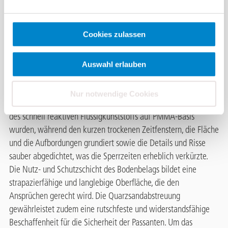
Bei der Sanierung der Fussgänger-Passerelle am HB Spiez
wurden nicht nur das Dach und der Stahlbau erneuert, sondern
Cookies zulassen
auch ein neuer Bodenbelag mit hoher Beständigkeit und
Rutschfestigkeit umgesetzt. Die Anforderungen an den
Bodenbelag waren klar definiert: kurze Sperrzeiten, eine
Auswahl erlauben
widerstandsfeste und langlebige Oberfläche sowie eine
farbliche Anpassung an das Bauelement. Als die optimale
Nur notwendige Cookies
Lösung erwies sich das Abdichtungssystem
Triflex BTS-P
. Dank
des schnell reaktiven Flüssigkunststoffs auf PMMA-Basis
wurden, während den kurzen trockenen Zeitfenstern, die Fläche
und die Aufbordungen grundiert sowie die Details und Risse
sauber abgedichtet, was die Sperrzeiten erheblich verkürzte.
Die Nutz- und Schutzschicht des Bodenbelags bildet eine
strapazierfähige und langlebige Oberfläche, die den
Ansprüchen gerecht wird. Die Quarzsandabstreuung
gewährleistet zudem eine rutschfeste und widerstandsfähige
Beschaffenheit für die Sicherheit der Passanten. Um das