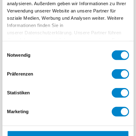
Fertigstellung
2017
analysieren. Außerdem geben wir Informationen zu Ihrer
Verwendung unserer Website an unsere Partner für
Area
10 m²
soziale Medien, Werbung und Analysen weiter. Weitere
Ausführung
BAA Bauwerk Abdichtung Arnesch &
Informationen finden Sie in
Arnesch Bau GmbH
unserer Datenschutzerklärung. Unsere Partner führen
diese Informationen möglicherweise mit weiteren Daten
zusammen, die Sie ihnen bereitgestellt haben oder die
Einwilligungsauswahl
sie im Rahmen Ihrer Nutzung der Dienste gesammelt
Notwendig
haben. Weitere Informationen erhalten Sie in unserer
Datenschutzerklärung
.
Praxisbericht
Präferenzen
File
Praxisbericht EFH Straßburg Balkone (AT)
383.44 KB, PDF
Statistiken
Marketing
Balkon eines