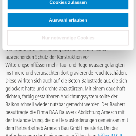
Einfamilienhaus
Cookies zulassen
es
Auswahl erlauben
Das südländische Flair ihres
Domizils konnten die Eigentümer eines Straßburger
Nur notwendige Cookies
Einfamilienhauses aus Sicherheitsgründen nicht mehr genießen.
Der schadhafte Fliesenbelag des Balkons bot keinen
ausreichenden Schutz der Konstruktion vor
Witterungseinflüssen mehr. Tau- und Regenwasser gelangten
ins Innere und verursachten dort gravierende Feuchteschäden.
Diese wirkten sich auch auf die Beton-Balustrade aus, die sich
gelockert hatte und drohte abzustürzen. Mit einem dauerhaft
dichten, farbig gestaltbaren Abdichtungssystem sollte der
Balkon schnell wieder nutzbar gemacht werden. Der Bauherr
beauftragte die Firma BAA Bauwerk Abdichtung Arnesch mit
der Instandsetzung, die die Herausforderungen gemeinsam mit
dem Partnerbetrieb Arnesch Bau GmbH meisterte. Um die