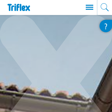
Direkt
?
zum
Inhalt