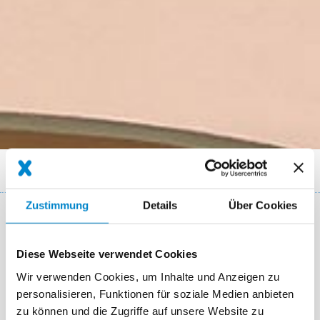
Breadcrumb
Referenzen
Balkon eines Einfamilienhauses
Zustimmung
Details
Über Cookies
Key Facts: Langlebige Balkonabdichtung
Diese Webseite verwendet Cookies
Ort
Kärnten
Wir verwenden Cookies, um Inhalte und Anzeigen zu
System
Triflex BTS-P
personalisieren, Funktionen für soziale Medien anbieten
zu können und die Zugriffe auf unsere Website zu