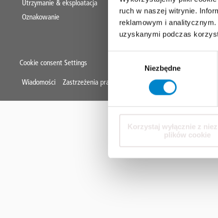
Utrzymanie & eksploatacja
ruch w naszej witrynie. Inf
Oznakowanie
reklamowym i analitycznym. 
uzyskanymi podczas korzysta
Wybór
Cookie consent Settings
Niezbędne
zgody
Mini
Wiadomości
Zastrzeżenia prawne
Ochrona danych
Ogólne waru
Footer
Korzystaj wyłącznie z nie
plików cookie