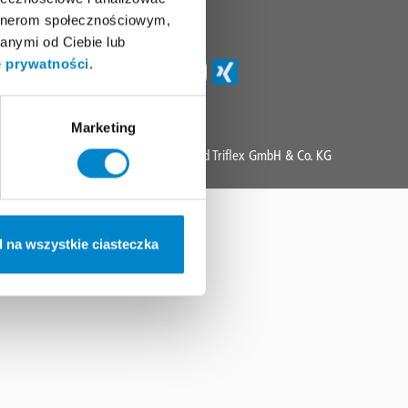
info@triflex.pl
artnerom społecznościowym,
anymi od Ciebie lub
e prywatności
.
Marketing
Copyright 2025 All Rights Reserved Triflex GmbH & Co. KG
 na wszystkie ciasteczka