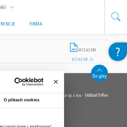
ski)
List additional actions
ERENCJE
FIRMA
File
?
(672.62 KB)
672.62 KB
Do góry
CONTACT
Follmann Chemia Polska sp. z o.o. - Oddział Triflex
O plikach cookies
Polska
+48 692 898 888
+48 22 835 91 51
ołecznościowe i analizować