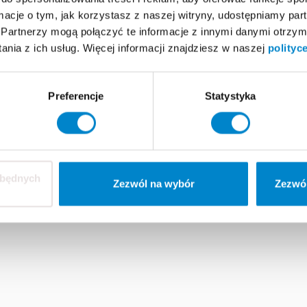
FAQ
ormacje o tym, jak korzystasz z naszej witryny, udostępniamy p
Partnerzy mogą połączyć te informacje z innymi danymi otrzym
nia z ich usług. Więcej informacji znajdziesz w naszej
polityc
Preferencje
Statystyka
nki handlowe
O Triflex
Kariera
System do zgłaszania
zbędnych
Zezwól na wybór
Zezwól