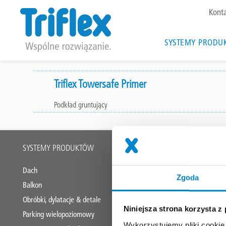
To
Kont
me
Main
SYSTEMY PRODU
navigat
Przejdź
do
Triflex Towersafe Primer
treści
Podkład gruntujący
Main
SYSTEMY PRODUKTÓW
OBSZARY ZA
footer
Dach
Rozwiązania d
Zgoda
Balkon
Płynne tworzy
Obróbki, dylatacje & detale
Niniejsza strona korzysta z
Parking wielopoziomowy
Wykorzystujemy pliki cookie 