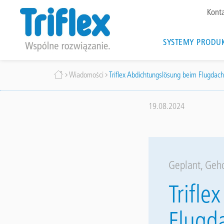
To
Kont
me
Main
SYSTEMY PRODU
navigat
Przejdź
Ścieżka
Wiadomości
Triflex Abdichtungslösung beim Flugdac
do
treści
nawigacyjna
19.08.2024
Geplant, Geho
Trifl
Flugd