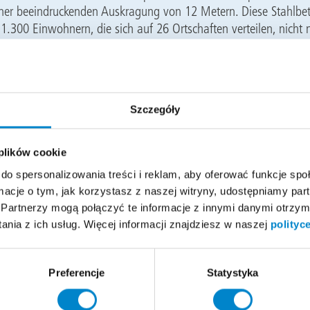
iner beeindruckenden Auskragung von 12 Metern. Diese Stahlbe
 1.300 Einwohnern, die sich auf 26 Ortschaften verteilen, nicht 
, sondern dient auch als ästhetisches Highlight des Ortsplatzes
die Gemeinde dienen.
g:
Szczegóły
 dauerhaft und zuverlässig vor Witterungseinflüssen zu schüt
ex ProTect
-System zum Einsatz. Dieses Polymethylmethacrylat (
 plików cookie
ne langlebige und effektive Abdichtungslösung, die speziell für 
do spersonalizowania treści i reklam, aby oferować funkcje sp
von exponierten Bauwerken wie dem Flugdach entwickelt wurde.
ormacje o tym, jak korzystasz z naszej witryny, udostępniamy p
Tect aufgrund seiner herausragenden Eigenschaften, die es ermög
Partnerzy mogą połączyć te informacje z innymi danymi otrzym
 funktionale Aspekte perfekt zu vereinen.
nia z ich usług. Więcej informacji znajdziesz w naszej
polityc
n Triflex ProTect:
Preferencje
Statystyka
rmiertes System:
Gewährleistet maximale Stabilität und Schutz 