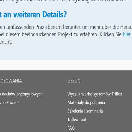
rt an weiteren Details?
ren umfassenden Praxisbericht herunter, um mehr über die Hera
i diesem beeindruckenden Projekt zu erfahren. Klicken Sie
hier
richt.
STOSOWANIA
USŁUGI
o dachów przemysłowych
Wyszukiwarka systemów Triflex
wo sztuczne
Materiały do pobrania
Szkolenia i seminaria
Triflex Tools
FAQ