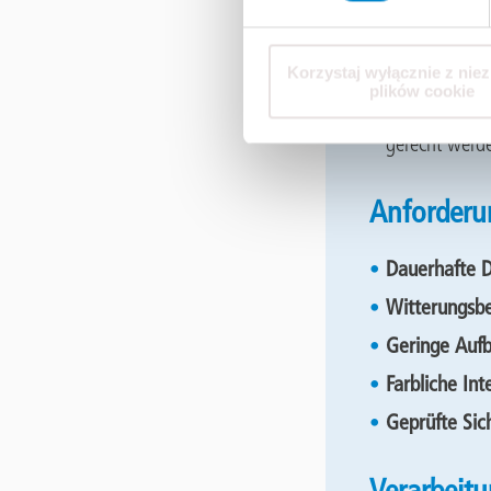
Sehr hohe Hy
Geprüfte Lan
Korzystaj wyłącznie z nie
Schnelle App
plików cookie
Farbig ausfü
gerecht werd
Anforderun
Dauerhafte D
Witterungsbe
Geringe Auf
Farbliche Int
Geprüfte Sic
Verarbeitu