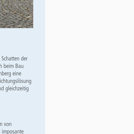
m Schatten der
ch beim Bau
nberg eine
dichtungslösung
d gleichzeitig
en von
as imposante