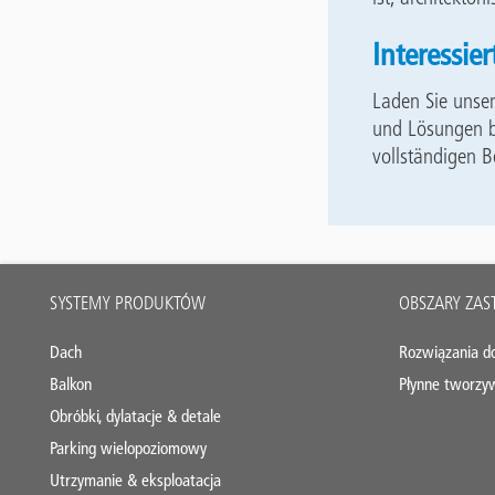
Interessie
Laden Sie unse
und Lösungen be
vollständigen Be
Main
SYSTEMY PRODUKTÓW
OBSZARY ZA
footer
Dach
Rozwiązania d
Balkon
Płynne tworzy
Obróbki, dylatacje & detale
Parking wielopoziomowy
Utrzymanie & eksploatacja