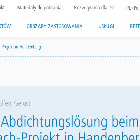
p
akt
Materiały do pobrania
Rozwiązania dla
PL (Pol
nu
KTÓW
OBSZARY ZASTOSOWANIA
USŁUGI
REF
ion
h-Projekt in Handenberg
lfen, Gelöst
ex Abdichtungslösung beim
ach-Projekt in Handenbe