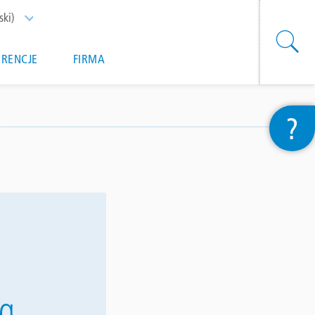
ski)
List additional actions
ERENCJE
FIRMA
?
rg