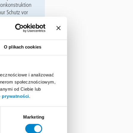
tonkonstruktion
nur Schutz vor
 und soll als
O plikach cookies
zen, kam das
PMMA)-basierte
die
ołecznościowe i analizować
 Die Wahl fiel
artnerom społecznościowym,
lichen,
anymi od Ciebie lub
e prywatności
.
Marketing
vor Rissen.