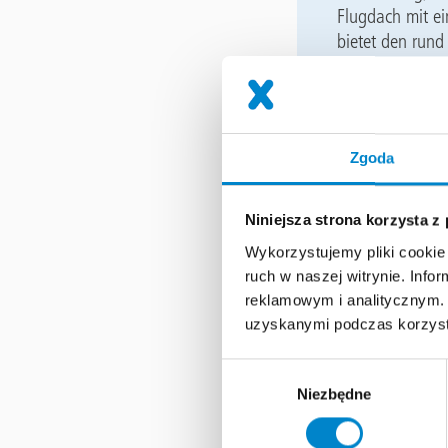
Flugdach mit e
bietet den rund
Sonne und Regen
Treffpunkt für 
Die Lösun
Zgoda
Um das Flugdach
bewährte
Trifl
Niniejsza strona korzysta z
System bietet ei
Wykorzystujemy pliki cookie 
Anforderungen 
ruch w naszej witrynie. Inf
auf Triflex Pro
reklamowym i analitycznym. 
ästhetische und
uzyskanymi podczas korzysta
Vorteile vo
Wybór
Niezbędne
zgody
Vollflächig a