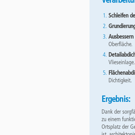
Schleifen d
Grundierung
Ausbessern
Oberfläche.
Detailabdic
Vlieseinlage.
Flächenabdi
Dichtigkeit.
Ergebnis:
Dank der sorgf
zu einem funkti
Ortsplatz der G
ist, architekton