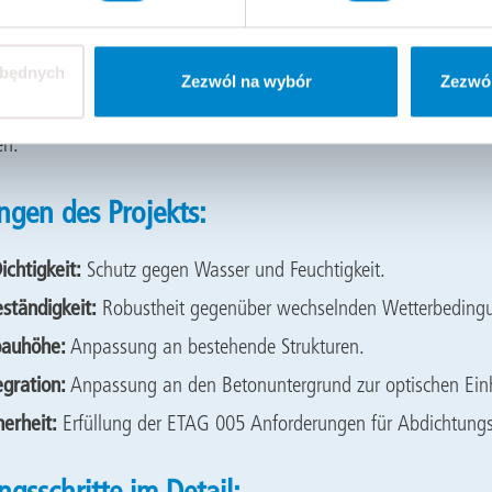
drolysebeständigkeit:
Verhindert zuverlässig das Eindringen von
glebigkeit:
Beständigkeit gegen Witterungseinflüsse und UV-Str
zbędnych
likation und Aushärtung:
Minimaler Zeitaufwand und schnelle F
Zezwól na wybór
Zezwól
hrbare Versiegelung:
Erlaubt Anpassungen, die den ästhetisch
en.
gen des Projekts:
ichtigkeit:
Schutz gegen Wasser und Feuchtigkeit.
ständigkeit:
Robustheit gegenüber wechselnden Wetterbeding
bauhöhe:
Anpassung an bestehende Strukturen.
egration:
Anpassung an den Betonuntergrund zur optischen Einh
herheit:
Erfüllung der ETAG 005 Anforderungen für Abdichtung
ngsschritte im Detail: