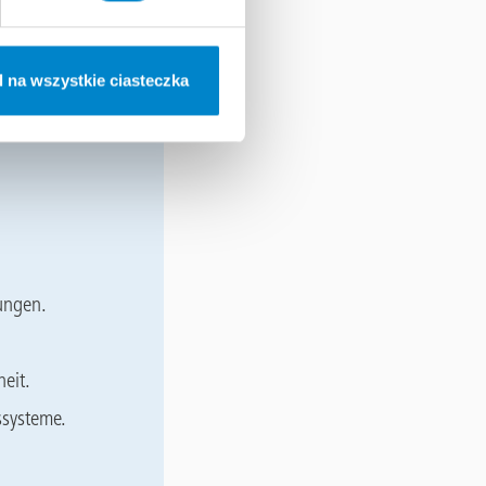
 Feuchtigkeit.
ahlung.
ertigstellung.
 na wszystkie ciasteczka
en Ansprüchen
ungen.
eit.
ssysteme.