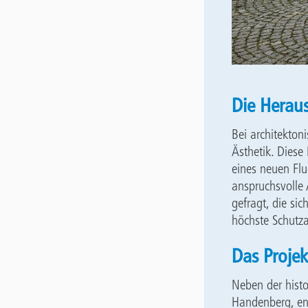
Die Herau
Bei architekton
Ästhetik. Diese
eines neuen Fl
anspruchsvolle 
gefragt, die si
höchste Schutza
Das Projek
Neben der histo
Handenberg, ent