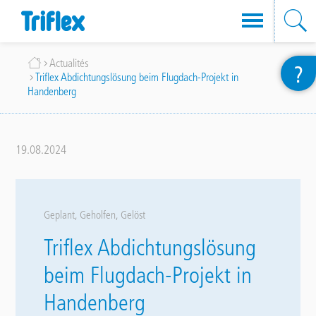
Aller
Fil
Actualités
?
au
Triflex Abdichtungslösung beim Flugdach-Projekt in
d'Ariane
contenu
Handenberg
principal
19.08.2024
Geplant, Geholfen, Gelöst
Triflex Abdichtungslösung
beim Flugdach-Projekt in
Handenberg