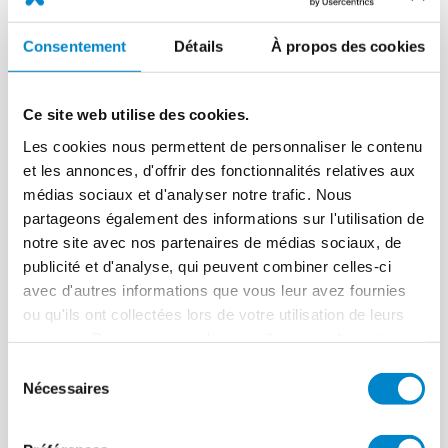
Vollflächig armiertes System:
Gewährleistet
maximale Stabilität und Schutz vor Rissen.
Consentement
Détails
À propos des cookies
Sehr hohe Hydrolysebeständigkeit:
Verhindert
zuverlässig das Eindringen von Feuchtigkeit.
Ce site web utilise des cookies.
Geprüfte Langlebigkeit:
Beständigkeit gegen
Witterungseinflüsse und UV-Strahlung.
Les cookies nous permettent de personnaliser le contenu
et les annonces, d'offrir des fonctionnalités relatives aux
Schnelle Applikation und
médias sociaux et d'analyser notre trafic. Nous
Aushärtung:
Minimaler Zeitaufwand und
partageons également des informations sur l'utilisation de
schnelle Fertigstellung.
notre site avec nos partenaires de médias sociaux, de
Farbig ausführbare Versiegelung:
Erlaubt
publicité et d'analyse, qui peuvent combiner celles-ci
Anpassungen, die den ästhetischen Ansprüchen
avec d'autres informations que vous leur avez fournies
gerecht werden.
ou qu'ils ont collectées lors de votre utilisation de leurs
services. Pour en savoir plus, veuillez consulter notre
Anforderungen des Projekts:
politique de confidentialité
.
Sélection
Nécessaires
du
Dauerhafte Dichtigkeit:
Schutz gegen Wasser
consentement
und Feuchtigkeit.