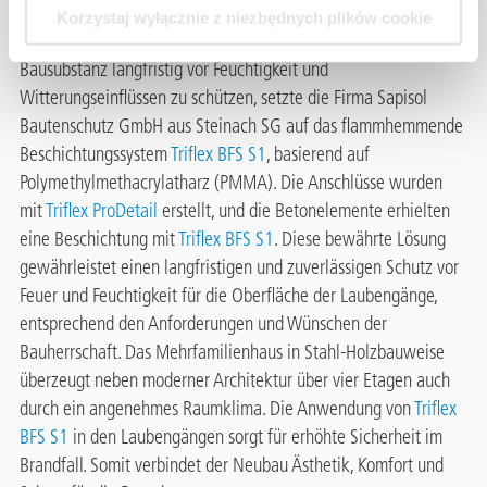
Wohnungen sind über verschiedene Laubengänge zugänglich,
Korzystaj wyłącznie z niezbędnych plików cookie
die im Falle eines Brandes als Fluchtwege dienen. Um die
Bausubstanz langfristig vor Feuchtigkeit und
Witterungseinflüssen zu schützen, setzte die Firma Sapisol
Bautenschutz GmbH aus Steinach SG auf das flammhemmende
Beschichtungssystem
Triflex BFS S1
, basierend auf
Polymethylmethacrylatharz (PMMA). Die Anschlüsse wurden
mit
Triflex ProDetail
erstellt, und die Betonelemente erhielten
eine Beschichtung mit
Triflex BFS S1
. Diese bewährte Lösung
gewährleistet einen langfristigen und zuverlässigen Schutz vor
Feuer und Feuchtigkeit für die Oberfläche der Laubengänge,
entsprechend den Anforderungen und Wünschen der
Bauherrschaft. Das Mehrfamilienhaus in Stahl-Holzbauweise
überzeugt neben moderner Architektur über vier Etagen auch
durch ein angenehmes Raumklima. Die Anwendung von
Triflex
BFS S1
in den Laubengängen sorgt für erhöhte Sicherheit im
Brandfall. Somit verbindet der Neubau Ästhetik, Komfort und