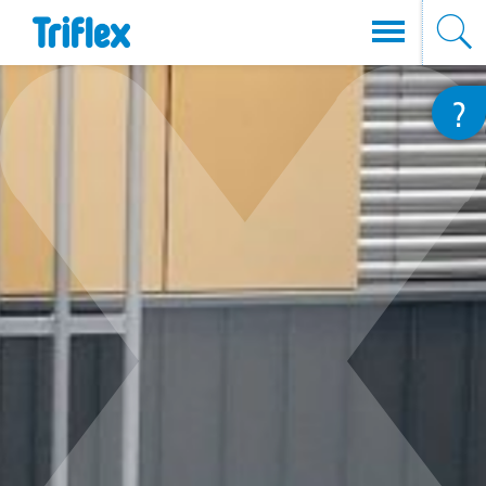
Przejdź
?
do
treści