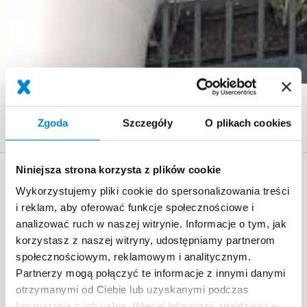
Ścieżka
Referencje
Beschichtung von Laubengängen/ Fluchtwegen im MFH
nawigacyjna
Zgoda
Szczegóły
O plikach cookies
LOKwerk Winterthur
Niniejsza strona korzysta z plików cookie
Key Facts
Wykorzystujemy pliki cookie do spersonalizowania treści
i reklam, aby oferować funkcje społecznościowe i
Miejsce
Winterthur
analizować ruch w naszej witrynie. Informacje o tym, jak
korzystasz z naszej witryny, udostępniamy partnerom
System
Triflex BFS
Triflex ProDetail
społecznościowym, reklamowym i analitycznym.
Partnerzy mogą połączyć te informacje z innymi danymi
Data realizacji
August 2023
otrzymanymi od Ciebie lub uzyskanymi podczas
Powierzchnia
Triflex ProDetail ca. 1500m; Triflex BFS S1
korzystania z ich usług. Więcej informacji znajdziesz w