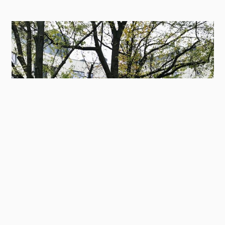
Contact
Panel
Antypoślizgowa, wodoszczelna powłoka Triflex