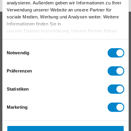
analysieren. Außerdem geben wir Informationen zu Ihrer
Verwendung unserer Website an unsere Partner für
soziale Medien, Werbung und Analysen weiter. Weitere
Main
PRODUKTSYSTEME
Informationen finden Sie in
footer
unserer Datenschutzerklärung. Unsere Partner führen
Dach
diese Informationen möglicherweise mit weiteren Daten
Balkon
zusammen, die Sie ihnen bereitgestellt haben oder die
Einwilligungsauswahl
Anschlüsse, Fugen & Details
sie im Rahmen Ihrer Nutzung der Dienste gesammelt
Notwendig
haben. Weitere Informationen erhalten Sie in unserer
Parkdeck
Datenschutzerklärung
.
Instandhaltung & Betrieb
Präferenzen
Markierungssysteme
Statistiken
ANWENDUNGSBEREICHE
Industriedächer
Marketing
Verkehrsflächen
Farb- und Designflächen