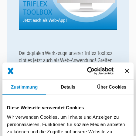
Die digitalen Werkzeuge unserer Triflex Toolbox
gibt es jetzt auch als Web-Anwendung! Greifen
Sie in jeder erforderlichen Situation, sowohl mit
dem PC als auch dem Smartphone, auf die
Module zu - und das direkt über den Browser und
Zustimmung
Details
Über Cookies
ohne Download! Probieren Sie es jetzt gerne aus
unter
https://toolbox.triflex.com/
.
Diese Webseite verwendet Cookies
ZUR TRIFLEX TOOLBOX
Wir verwenden Cookies, um Inhalte und Anzeigen zu
personalisieren, Funktionen für soziale Medien anbieten
zu können und die Zugriffe auf unsere Website zu