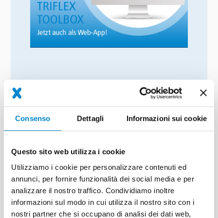
Die digitalen Werkzeuge unserer Triflex Toolbox
gibt es jetzt auch als Web-Anwendung! Greifen
Sie in jeder erforderlichen Situation, sowohl mit
Consenso
Dettagli
Informazioni sui cookie
dem PC als auch dem Smartphone, auf die
Module zu - und das direkt über den Browser und
ohne Download! Probieren Sie es jetzt gerne aus
Questo sito web utilizza i cookie
unter
https://toolbox.triflex.com/
.
Utilizziamo i cookie per personalizzare contenuti ed
annunci, per fornire funzionalità dei social media e per
ZUR TRIFLEX TOOLBOX
analizzare il nostro traffico. Condividiamo inoltre
informazioni sul modo in cui utilizza il nostro sito con i
nostri partner che si occupano di analisi dei dati web,