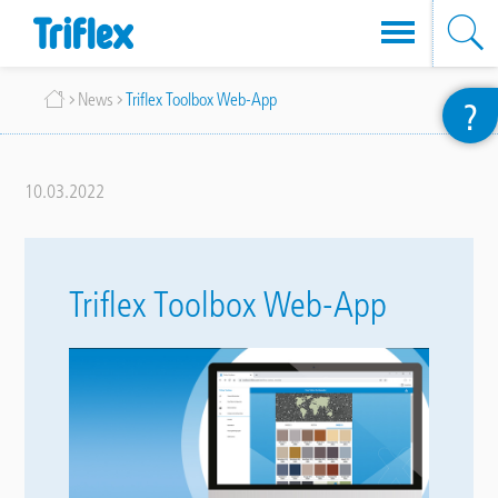
Salta
Briciole
News
Triflex Toolbox Web-App
?
al
di
contenuto
pane
principale
10.03.2022
Triflex Toolbox Web-App