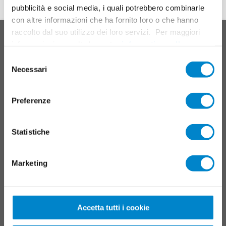
pubblicità e social media, i quali potrebbero combinarle
con altre informazioni che ha fornito loro o che hanno
In cima
raccolto dal suo utilizzo dei loro servizi. Per maggiori
Main
SISTEMI DI PRODOTTI
informazioni consulta la nostra
informativa sulla
footer
privacy
.
Selezione
Tetti
Necessari
del
Balconi
consenso
Collegamenti, giunti e dettagli
Preferenze
Sistemi per parcheggi multipiano
Manutenzione e servizio
Statistiche
Sistemi di segnalazione
CAMPI D'IMPIEGO
Marketing
Resina liquida
Accetta tutti i cookie
TRIFLEX TOOLS