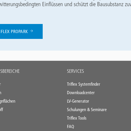
itterungsbedingten Einflüssen und schützt die Bausubstanz zuv
IFLEX PROPARK
BEREICHE
SERVICES
r
Triflex Systemfinder
n
Downloadcenter
gnflächen
LV-Generator
ff
Schulungen & Seminare
Triflex Tools
FAQ