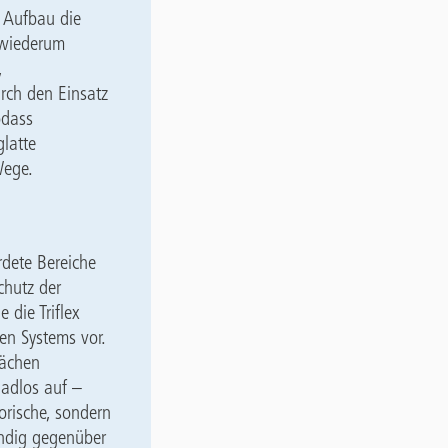
r Aufbau die
e wiederum
,
urch den Einsatz
odass
latte
Wege.
rdete Bereiche
chutz der
 die Triflex
en Systems vor.
lächen
adlos auf –
orische, sondern
ändig gegenüber