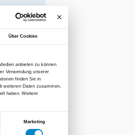
 sodass diese
ig gegenüber all
n sie sich
Über Cookies
 Medien anbieten zu können
sung auf Basis
hrer Verwendung unserer
r. Sie ist
ionen finden Sie in
sgestattet, das
mit weiteren Daten zusammen,
ren Schritten:
elt haben. Weitere
Marketing