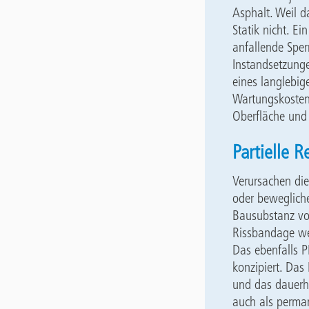
Asphalt. Weil d
Statik nicht. Ei
anfallende Sper
Instandsetzunge
eines langlebig
Wartungskosten 
Oberfläche und 
Partielle 
Verursachen die
oder bewegliche
Bausubstanz vor
Rissbandage wei
Das ebenfalls P
konzipiert. Da
und das dauerha
auch als perman