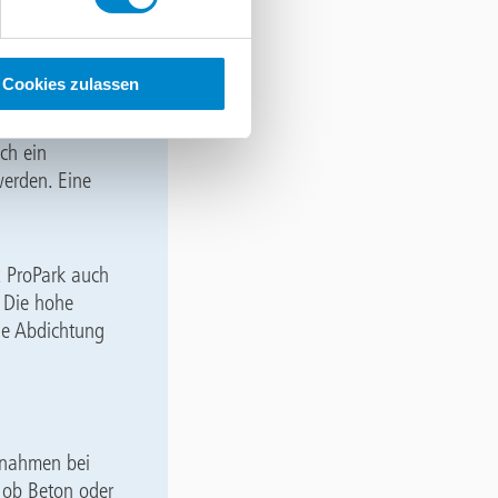
Cookies zulassen
en Finish
n sich die
uch ein
werden. Eine
x ProPark auch
. Die hohe
Die Abdichtung
ßnahmen bei
 ob Beton oder