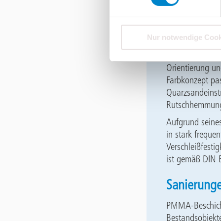
Versiegelung
Sonstige Syst
Nur notwendige Cook
Die beiden letz
versehen werden
Orientierung un
Farbkonzept pas
Quarzsandeinstr
Rutschhemmu
Aufgrund seines
in stark freque
Verschleißfesti
ist gemäß DIN E
Sanierung
PMMA-Beschicht
Bestandsobjekt