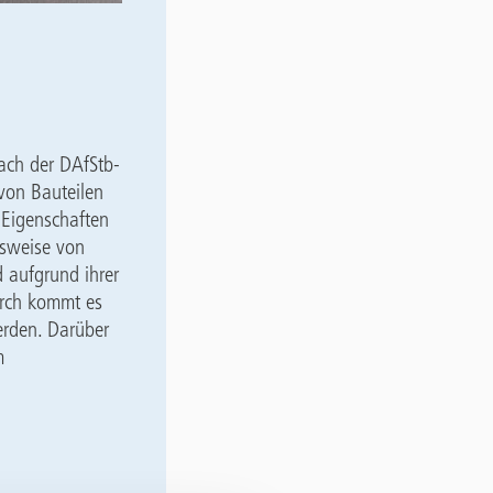
ach der DAfStb-
 von Bauteilen
 Eigenschaften
lsweise von
 aufgrund ihrer
urch kommt es
rden. Darüber
m