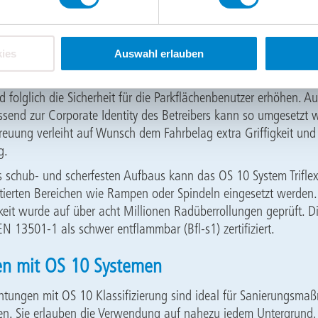
emkomponenten (z. B. Detail-Abdichtung Triflex ProDetail)
ies
Auswahl erlauben
ten Schritte sind optional. Die Nutzschicht kann mit einem farbig
, mit dem auch Markierungen realisierbar sind. Mit ihnen lasse
d folglich die Sicherheit für die Parkflächenbenutzer erhöhen. A
send zur Corporate Identity des Betreibers kann so umgesetzt 
euung verleiht auf Wunsch dem Fahrbelag extra Griffigkeit und
ng.
 schub- und scherfesten Aufbaus kann das OS 10 System Trifle
ntierten Bereichen wie Rampen oder Spindeln eingesetzt werden
gkeit wurde auf über acht Millionen Radüberrollungen geprüft. 
N 13501-1 als schwer entflammbar (Bfl-s1) zertifiziert.
en mit OS 10 Systemen
ungen mit OS 10 Klassifizierung sind ideal für Sanierungsma
en. Sie erlauben die Verwendung auf nahezu jedem Untergrund,