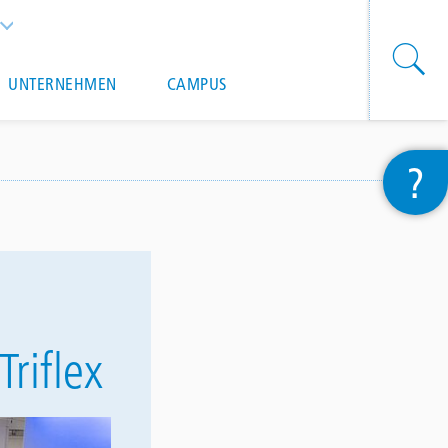
List additional actions
UNTERNEHMEN
CAMPUS
?
riflex