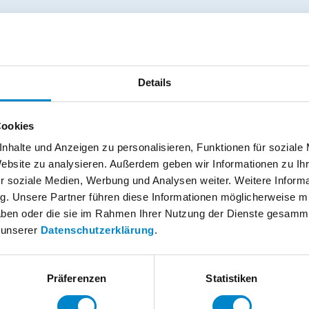
üsse sorgen mit der Zeit für Verschleiß vom Oberflächenmaterial,
thält. Systemlösungen mit Klasse OS 10 sind dauerhaft beständ
en und bieten Bauherren somit einen langfristigen Schutz, auf de
en.
Details
dichtung mit OS 10 Prüfzeugnis
Cookies
Abdichtungssystem
Triflex ProPark
verfügt über ein allgemeines
nhalte und Anzeigen zu personalisieren, Funktionen für soziale
es Prüfzeugnis (abP) der Klasse OS 10. Die Flüssigkunststoff-Lö
Website zu analysieren. Außerdem geben wir Informationen zu I
thacrylat (kurz: PMMA) haftet vollflächig und ist hinterlaufsiche
r soziale Medien, Werbung und Analysen weiter. Weitere Informat
nem hoch elastischen sowie widerstandsfähigen Spezialvlies au
g. Unsere Partner führen diese Informationen möglicherweise 
en des Harzes eingelegt wird. Der Systemaufbau erfolgt in mehre
 haben oder die sie im Rahmen Ihrer Nutzung der Dienste gesamm
n unserer
Datenschutzerklärung
.
it Vliesarmierung
Präferenzen
Statistiken