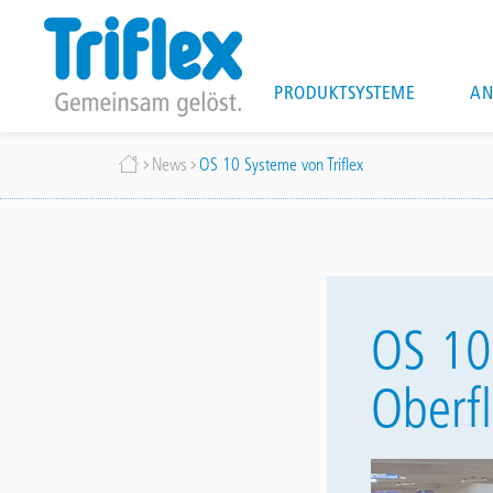
Main
PRODUKTSYSTEME
AN
navigation
Direkt
Breadcrumb
News
OS 10 Systeme von Triflex
zum
Inhalt
OS 10
Oberfl