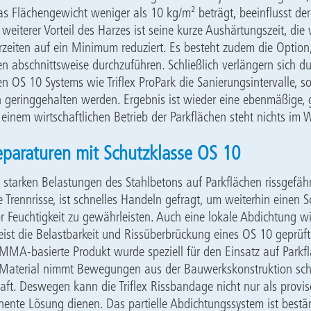
as Flächengewicht weniger als 10 kg/m² beträgt, beeinflusst de
n weiterer Vorteil des Harzes ist seine kurze Aushärtungszeit, di
rzeiten auf ein Minimum reduziert. Es besteht zudem die Option
n abschnittsweise durchzuführen. Schließlich verlängern sich d
en OS 10 Systems wie Triflex ProPark die Sanierungsintervalle, s
geringgehalten werden. Ergebnis ist wieder eine ebenmäßige, g
einem wirtschaftlichen Betrieb der Parkflächen steht nichts im 
Reparaturen mit Schutzklasse OS 10
 starken Belastungen des Stahlbetons auf Parkflächen rissgefäh
 Trennrisse, ist schnelles Handeln gefragt, um weiterhin einen S
 Feuchtigkeit zu gewährleisten. Auch eine lokale Abdichtung wie
st die Belastbarkeit und Rissüberbrückung eines OS 10 geprüft
MMA-basierte Produkt wurde speziell für den Einsatz auf Parkf
s Material nimmt Bewegungen aus der Bauwerkskonstruktion sch
ft. Deswegen kann die Triflex Rissbandage nicht nur als provis
ente Lösung dienen. Das partielle Abdichtungssystem ist best