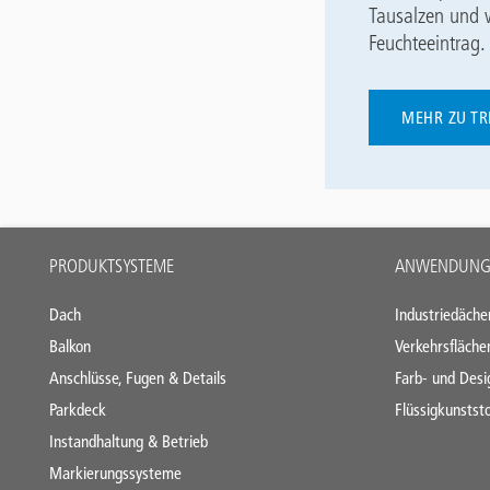
Tausalzen und w
Feuchteeintrag.
MEHR ZU TR
Main
PRODUKTSYSTEME
ANWENDUNGS
footer
Dach
Industriedäche
Balkon
Verkehrsfläche
Anschlüsse, Fugen & Details
Farb- und Desi
Parkdeck
Flüssigkunststo
Instandhaltung & Betrieb
Markierungssysteme