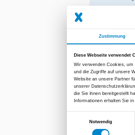
Derartige Einfl
nicht mehr dich
diesen Einflüss
verlassen könn
Zustimmung
Topdeck Ab
Diese Webseite verwendet 
Unser Topdeck 
Wir verwenden Cookies, um I
bauaufsichtlich
und die Zugriffe auf unsere 
von Polymethylme
Website an unsere Partner fü
außerdem mit ei
unserer Datenschutzerklärun
in zwei Schicht
die Sie ihnen bereitgestellt
Informationen erhalten Sie i
Grundierung
Einwilligungsauswahl
Abdichtung m
Notwendig
Nutzschicht