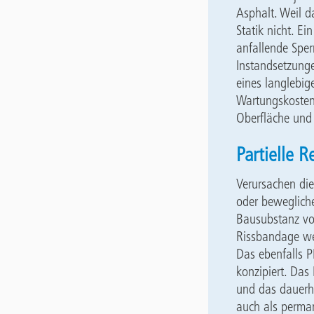
Asphalt. Weil d
Statik nicht. Ei
anfallende Sper
Instandsetzunge
eines langlebig
Wartungskosten 
Oberfläche und 
Partielle 
Verursachen die
oder bewegliche
Bausubstanz vor
Rissbandage wei
Das ebenfalls P
konzipiert. Da
und das dauerha
auch als perman