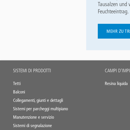
Tausalzen und w
Feuchteeintrag.
MEHR ZU TR
Main
SISTEMI DI PRODOTTI
CAMPI D'IMP
footer
Tetti
Resina liquida
Balconi
Collegamenti, giunti e dettagli
Sistemi per parcheggi multipiano
Manutenzione e servizio
Sistemi di segnalazione