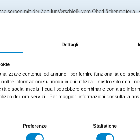
üsse sorgen mit der Zeit für Verschleiß vom Oberflächenmaterial,
thält. Systemlösungen mit Klasse OS 10 sind dauerhaft beständ
en und bieten Bauherren somit einen langfristigen Schutz, auf de
en.
Dettagli
dichtung mit OS 10 Prüfzeugnis
Abdichtungssystem
Triflex ProPark
verfügt über ein allgemeines
ookie
es Prüfzeugnis (abP) der Klasse OS 10. Die Flüssigkunststoff-Lö
nalizzare contenuti ed annunci, per fornire funzionalità dei socia
thacrylat (kurz: PMMA) haftet vollflächig und ist hinterlaufsiche
inoltre informazioni sul modo in cui utilizza il nostro sito con i 
nem hoch elastischen sowie widerstandsfähigen Spezialvlies au
icità e social media, i quali potrebbero combinarle con altre inform
en des Harzes eingelegt wird. Der Systemaufbau erfolgt in mehre
ilizzo dei loro servizi. Per maggiori informazioni consulta la no
it Vliesarmierung
Preferenze
Statistiche