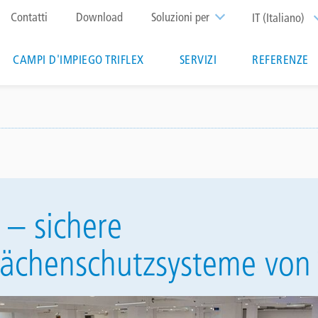
Top
Contatti
Download
Soluzioni per
IT (Italiano)
menu
CAMPI D'IMPIEGO TRIFLEX
SERVIZI
REFERENZE
ation
 – sichere
ächenschutzsysteme von T