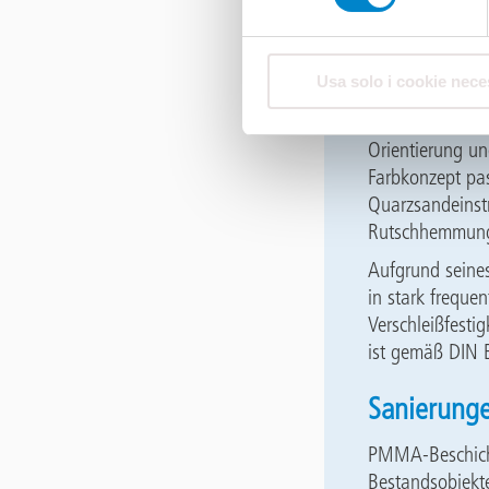
Versiegelung
Sonstige Syst
Usa solo i cookie nece
Die beiden letz
versehen werden
Orientierung un
Farbkonzept pas
Quarzsandeinstr
Rutschhemmu
Aufgrund seines
in stark freque
Verschleißfesti
ist gemäß DIN E
Sanierung
PMMA-Beschicht
Bestandsobjekt