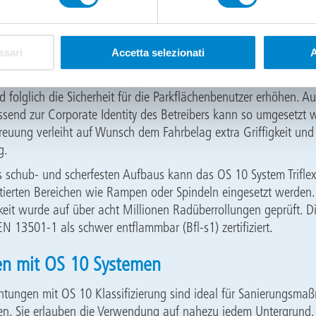
emkomponenten (z. B. Detail-Abdichtung Triflex ProDetail)
ssari
Accetta selezionati
A
ten Schritte sind optional. Die Nutzschicht kann mit einem farbig
, mit dem auch Markierungen realisierbar sind. Mit ihnen lasse
d folglich die Sicherheit für die Parkflächenbenutzer erhöhen. A
send zur Corporate Identity des Betreibers kann so umgesetzt 
euung verleiht auf Wunsch dem Fahrbelag extra Griffigkeit und
ng.
 schub- und scherfesten Aufbaus kann das OS 10 System Trifle
ntierten Bereichen wie Rampen oder Spindeln eingesetzt werden
gkeit wurde auf über acht Millionen Radüberrollungen geprüft. 
N 13501-1 als schwer entflammbar (Bfl-s1) zertifiziert.
en mit OS 10 Systemen
ungen mit OS 10 Klassifizierung sind ideal für Sanierungsma
en. Sie erlauben die Verwendung auf nahezu jedem Untergrund,