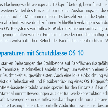
as Flächengewicht weniger als 10 kg/m² beträgt, beeinflusst de
n weiterer Vorteil des Harzes ist seine kurze Aushärtungszeit, di
rzeiten auf ein Minimum reduziert. Es besteht zudem die Option
n abschnittsweise durchzuführen. Schließlich verlängern sich d
en OS 10 Systems wie Triflex ProPark die Sanierungsintervalle, s
geringgehalten werden. Ergebnis ist wieder eine ebenmäßige, g
einem wirtschaftlichen Betrieb der Parkflächen steht nichts im 
Reparaturen mit Schutzklasse OS 10
 starken Belastungen des Stahlbetons auf Parkflächen rissgefäh
 Trennrisse, ist schnelles Handeln gefragt, um weiterhin einen S
 Feuchtigkeit zu gewährleisten. Auch eine lokale Abdichtung wie
st die Belastbarkeit und Rissüberbrückung eines OS 10 geprüft
MMA-basierte Produkt wurde speziell für den Einsatz auf Parkf
s Material nimmt Bewegungen aus der Bauwerkskonstruktion sch
ft. Deswegen kann die Triflex Rissbandage nicht nur als provis
ente Lösung dienen. Das partielle Abdichtungssystem ist best