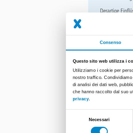
Derartige Einfl
nicht mehr dich
diesen Einflüss
verlassen könn
Consenso
Topdeck Ab
Unser Topdeck 
Questo sito web utilizza i c
bauaufsichtlich
Utilizziamo i cookie per perso
von Polymethylme
nostro traffico. Condividiamo 
außerdem mit ei
di analisi dei dati web, pubbl
in zwei Schicht
che hanno raccolto dal suo ut
privacy
.
Grundierung
Selezione
Abdichtung m
Necessari
del
Nutzschicht
consenso