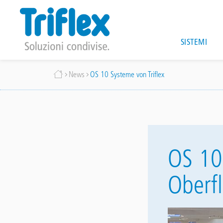
Main
SISTEMI
navig
Salta
Briciole
News
OS 10 Systeme von Triflex
al
contenuto
di
principale
pane
OS 10
Oberfl