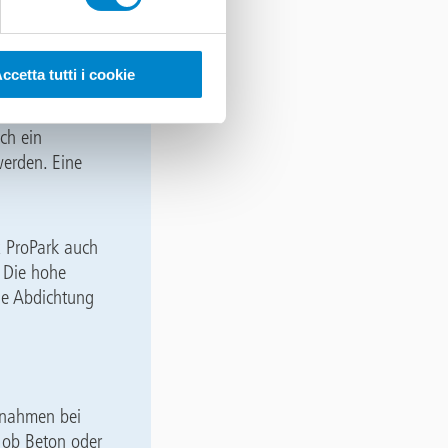
ccetta tutti i cookie
en Finish
n sich die
uch ein
werden. Eine
x ProPark auch
. Die hohe
Die Abdichtung
ßnahmen bei
 ob Beton oder