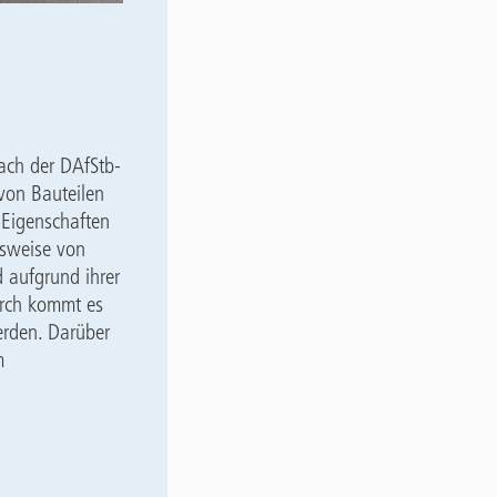
ach der DAfStb-
 von Bauteilen
 Eigenschaften
lsweise von
 aufgrund ihrer
urch kommt es
rden. Darüber
m