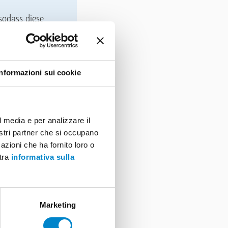
 sodass diese
ig gegenüber all
n sie sich
Informazioni sui cookie
sung auf Basis
l media e per analizzare il
r. Sie ist
nostri partner che si occupano
sgestattet, das
azioni che ha fornito loro o
ren Schritten:
stra
informativa sulla
Marketing