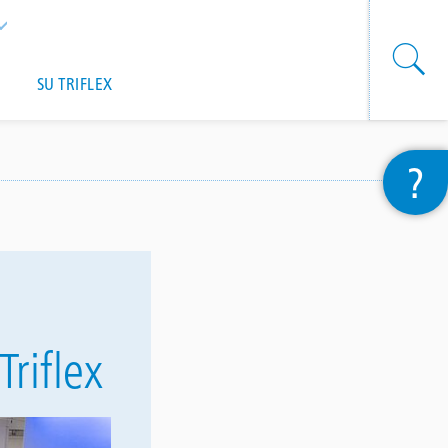
List additional actions
SU TRIFLEX
?
riflex