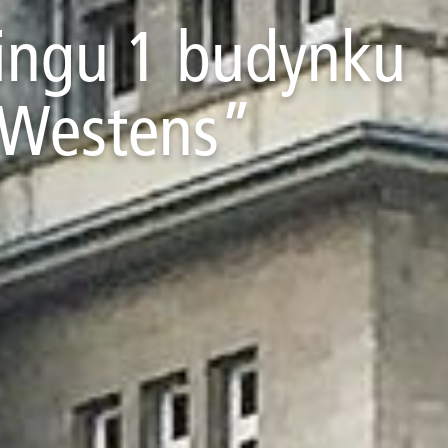
ingu 1 budynku
 Westens”