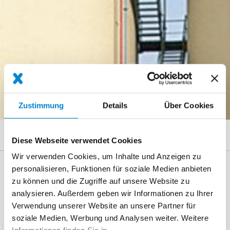
Zustimmung
Details
Über Cookies
Breadcrumb
Referenzen
Corus Aluminium Voerde
Diese Webseite verwendet Cookies
Wir verwenden Cookies, um Inhalte und Anzeigen zu
personalisieren, Funktionen für soziale Medien anbieten
Key facts: Refurbishment of a silo roof
zu können und die Zugriffe auf unsere Website zu
analysieren. Außerdem geben wir Informationen zu Ihrer
Ort
Voerde
Verwendung unserer Website an unsere Partner für
soziale Medien, Werbung und Analysen weiter. Weitere
System
Triflex ProTect