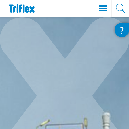
Direkt
?
zum
Inhalt