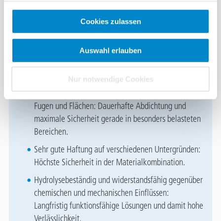
Lange Haltbarkeit – Erwartete Nutzungsdauer
mindestens 25 Jahre
: Deutliche Verlängerung der
Cookies zulassen
Sanierungsintervalle.
Flexible Lösungen für vielseitige
Auswahl erlauben
Anwendungsbereiche: Hohe Wirtschaftlichkeit und
optimale Planungssicherheit
Nur notwendige Cookies
Vliesarmierte Abdichtung von Details, Anschlüssen,
Fugen und Flächen: Dauerhafte Abdichtung und
maximale Sicherheit gerade in besonders belasteten
Bereichen.
Sehr gute Haftung auf verschiedenen Untergründen:
Höchste Sicherheit in der Materialkombination.
Hydrolysebeständig und widerstandsfähig gegenüber
chemischen und mechanischen Einflüssen:
Langfristig funktionsfähige Lösungen und damit hohe
Verlässlichkeit.