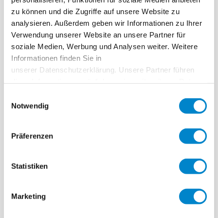
Einhaltung des gesetzeskonformen Abwasser- und
zu können und die Zugriffe auf unsere Website zu
Umweltschutzes, nachhaltige Abdichtung, wirtschaftlicher
analysieren. Außerdem geben wir Informationen zu Ihrer
Sanierungsaufwand, Resistenz gegen außerordentliche
Verwendung unserer Website an unsere Partner für
Einflüsse.
soziale Medien, Werbung und Analysen weiter. Weitere
Informationen finden Sie in
Der Anspruch von Triflex
unserer Datenschutzerklärung. Unsere Partner führen
diese Informationen möglicherweise mit weiteren Daten
zusammen, die Sie ihnen bereitgestellt haben oder die
Lösungen für einen zuverlässigen Schutz der Bausubstanz,
Einwilligungsauswahl
sie im Rahmen Ihrer Nutzung der Dienste gesammelt
Notwendig
Lösungen für verschiedene Einsatzbereiche und Untergründe.
haben. Weitere Informationen erhalten Sie in unserer
Lösungen für mechanisch und chemisch hohe Belastbarkeit
Datenschutzerklärung
.
sowie UV- und Witterungseinflüsse.
Gemeinsam gelöst.
Präferenzen
Statistiken
Vorteile von Triflex Flüssigkunststoffabdichtungen für
Erneuerbare Energien
Marketing