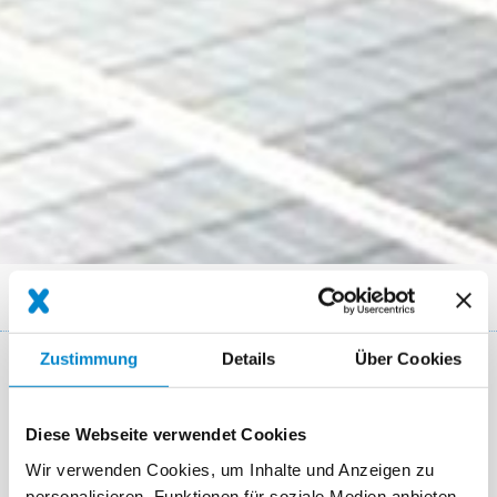
Breadcrumb
Anwendungsbereiche
Erneuerbare Energien
Zustimmung
Details
Über Cookies
Lösungen für Erneuerbare Energien
Diese Webseite verwendet Cookies
Die Herausforderungen Erneuerbarer Energien
Wir verwenden Cookies, um Inhalte und Anzeigen zu
personalisieren, Funktionen für soziale Medien anbieten