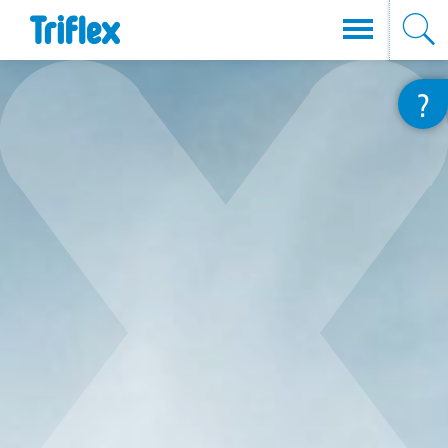
Direkt
?
zum
Inhalt