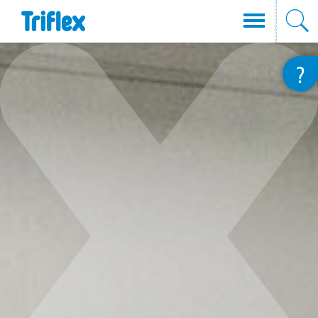
Direkt
?
zum
Inhalt