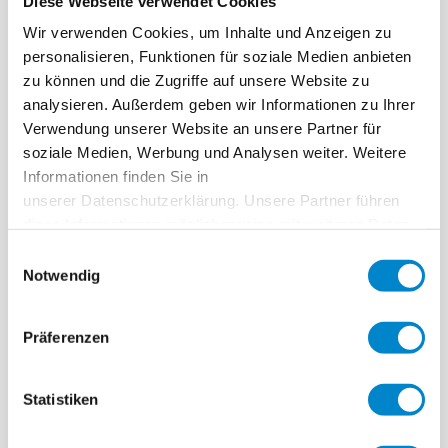
Diese Webseite verwendet Cookies
Die für Triflex DeckCoat verwendeten Harze härten in wenigen
Wir verwenden Cookies, um Inhalte und Anzeigen zu
Stunden aus. Komplette Beschichtungsarbeiten sind innerhalb
personalisieren, Funktionen für soziale Medien anbieten
eines Tages abschnittsweise durchführbar. Betriebsstörungen
zu können und die Zugriffe auf unsere Website zu
durch Sperrzeiten lassen sich so weitestgehend gering halten.
analysieren. Außerdem geben wir Informationen zu Ihrer
Verwendung unserer Website an unsere Partner für
Der Nutzungsausfall durch fehlende Einstellflächen und
soziale Medien, Werbung und Analysen weiter. Weitere
Zufahrtsmöglichkeiten wird minimiert.
Informationen finden Sie in
unserer Datenschutzerklärung. Unsere Partner führen
diese Informationen möglicherweise mit weiteren Daten
zusammen, die Sie ihnen bereitgestellt haben oder die
Einwilligungsauswahl
sie im Rahmen Ihrer Nutzung der Dienste gesammelt
Ihre Vorteile im Überblick
Notwendig
haben. Weitere Informationen erhalten Sie in unserer
Datenschutzerklärung
.
Präferenzen
Sicherheit durch Rutschhemmung:
Durch das Einstreuen
von Quarzsand wird eine Rutschhemmung für die
Sicherheit von Parkhausbesuchern und Fahrzeugen
Statistiken
erzeugt.