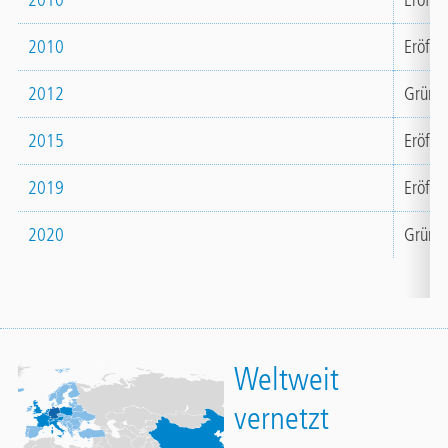
2010
Eröffn
2010
Eröffn
2012
Gründu
2015
Eröffn
2019
Eröffn
2020
Gründun
Weltweit
vernetzt