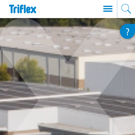
Direkt
?
zum
Inhalt