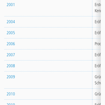
2001
Erste 
Kennze
2004
Eröffn
2005
Eröffn
2006
Produk
2007
Eröffn
2008
Eröffnu
2009
Gründu
Schwe
2010
Gründu