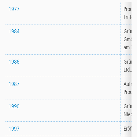
1977
Produk
Triflex
1984
Gründu
GmbH &
am 24
1986
Gründu
Ltd., 
1987
Aufnah
Produk
1990
Gründu
Nieder
1997
Eröffn