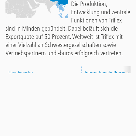
Die Produktion,
Entwicklung und zentrale
Funktionen von Triflex
sind in Minden gebündelt. Dabei beläuft sich die
Exportquote auf 50 Prozent. Weltweit ist Triflex mit
einer Vielzahl an Schwestergesellschaften sowie
Vertriebspartnern und -büros erfolgreich vertreten.
Headquarter
Internationale Präsenz
Contact
Panel
Minden
Großbritannien
Niederlande
Belgien
Schweiz