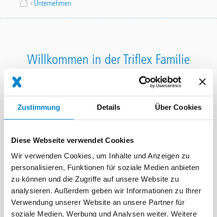
Breadcrumb
Unternehmen
Willkommen in der Triflex Familie
Eines haben wir immer gemeinsam: Ihr Problem gelöst.
Als der führende europäische Spezialist für PMMA-
Zustimmung
Details
Über Cookies
Flüssigkunststoffe haben wir eines in den letzten 40
Jahren gelernt: Ein hervorragendes Produkt zu haben
Diese Webseite verwendet Cookies
reicht nicht, um Probleme dauerhaft zu lösen. Als
Familienunternehmen haben wir hier einen ganz
Wir verwenden Cookies, um Inhalte und Anzeigen zu
anderen Ansatz: Wir lösen Probleme immer
personalisieren, Funktionen für soziale Medien anbieten
zu können und die Zugriffe auf unsere Website zu
gemeinsam. Von unserem einzigartigen
analysieren. Außerdem geben wir Informationen zu Ihrer
Zusammenspiel von Ihnen als Fachhandwerker, den
Verwendung unserer Website an unsere Partner für
Planern, unseren Mitarbeitern und natürlich unseren
soziale Medien, Werbung und Analysen weiter. Weitere