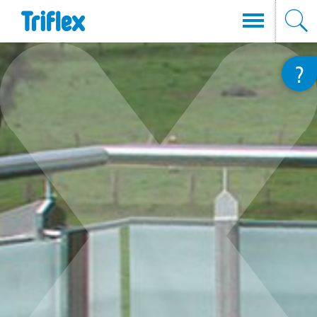
Direkt
?
zum
Inhalt