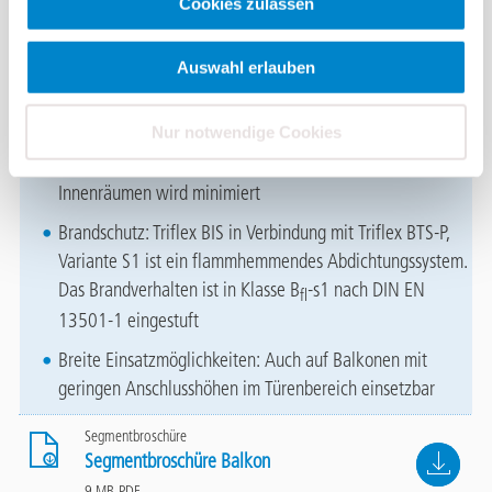
Cookies zulassen
Kostensenkung: Mit einem rundum wärmegedämmten
Balkon werden vorhandene Wärmebrücken aufgehoben
Auswahl erlauben
und Heizkosten gesenkt
Nur notwendige Cookies
Wohnqualitätssteigerung: Gefahr von
Feuchtigkeitsschäden und Schimmelbildung in
Innenräumen wird minimiert
Brandschutz: Triflex BIS in Verbindung mit Triflex BTS-P,
Variante S1 ist ein flammhemmendes Abdichtungssystem.
Das Brandverhalten ist in Klasse B
-s1
nach DIN EN
fl
13501-1 eingestuft
Breite Einsatzmöglichkeiten: Auch auf Balkonen mit
geringen Anschlusshöhen im Türenbereich einsetzbar
Segmentbroschüre
File
Segmentbroschüre Balkon
9 MB, PDF