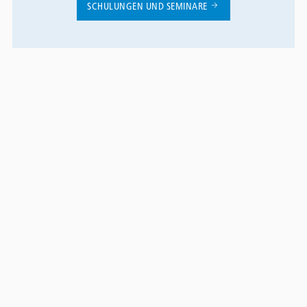
SCHULUNGEN UND SEMINARE
Contact
Panel
Triflex Systemübersicht