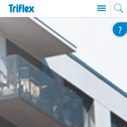
Direkt
?
zum
Inhalt