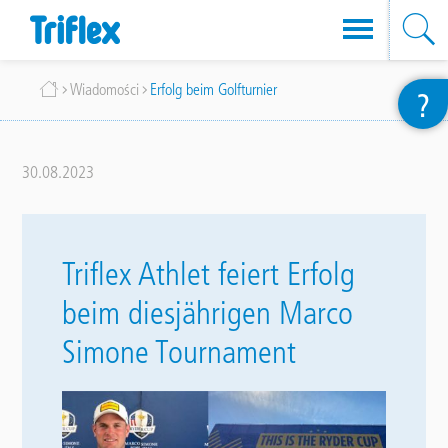
Przejdź
Ścieżka
Wiadomości
Erfolg beim Golfturnier
?
do
nawigacyjna
treści
30.08.2023
Triflex Athlet feiert Erfolg
beim diesjährigen Marco
Simone Tournament