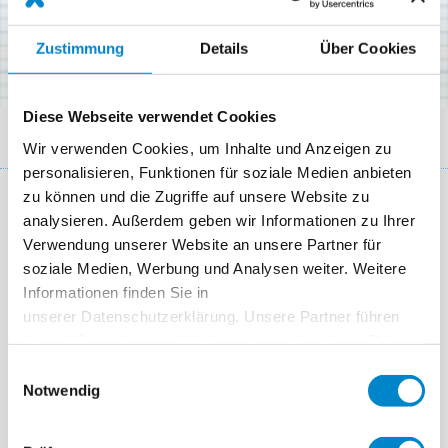
Zustimmung
Details
Über Cookies
Diese Webseite verwendet Cookies
Breadcrumb
Request material detail campaign
Wir verwenden Cookies, um Inhalte und Anzeigen zu
personalisieren, Funktionen für soziale Medien anbieten
zu können und die Zugriffe auf unsere Website zu
analysieren. Außerdem geben wir Informationen zu Ihrer
Verwendung unserer Website an unsere Partner für
Download our free Handbook
soziale Medien, Werbung und Analysen weiter. Weitere
Informationen finden Sie in
Service and advice are our top priority - whether in
unserer Datenschutzerklärung. Unsere Partner führen
the office or on the construction site. We are happy
diese Informationen möglicherweise mit weiteren Daten
zusammen, die Sie ihnen bereitgestellt haben oder die
to support you with information and materials that
Einwilligungsauswahl
sie im Rahmen Ihrer Nutzung der Dienste gesammelt
Notwendig
offer you benefits and make your everyday life easier.
haben. Weitere Informationen erhalten Sie in unserer
Let's start with the inspiring Triflex Handbook about
Datenschutzerklärung
.