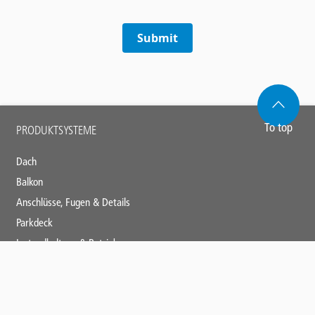
Submit
Main
To top
PRODUKTSYSTEME
footer
Dach
Balkon
Anschlüsse, Fugen & Details
Parkdeck
Instandhaltung & Betrieb
Contact
Markierungssysteme
Panel
ANWENDUNGSBEREICHE