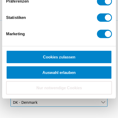
waterproofing solutions for details...
Präferenzen
Statistiken
Marketing
Company
Cookies zulassen
Category
Auswahl erlauben
Nur notwendige Cookies
Country Code