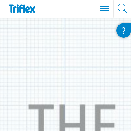
Direkt
?
zum
Inhalt