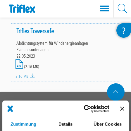
Direkt
?
zum
Triflex Towersafe
Inhalt
Abdichtungssystem für Windenergieanlagen
Planungsunterlagen
22.05.2023
File
(2.16 MB)
2.16 MB
Main
PRODUKTSYSTEME
footer
Dach
Balkon
Zustimmung
Details
Über Cookies