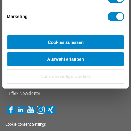
Schulungen & Seminare
Triflex Tools
Marketing
FAQ
Fachverarbeitersuche
Cookies zulassen
CONTACT
TRIFLEX GESMBH
Auswahl erlauben
+43
7667 21505
Nur notwendige Cookies
info@triflex.
at
Triflex Newsletter
Cookie consent Settings