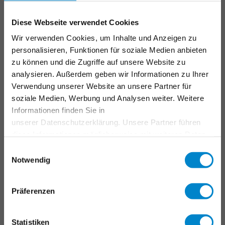
Anschlüsse, Fugen & Details
Parkdeck
Diese Webseite verwendet Cookies
Instandhaltung & Betrieb
Wir verwenden Cookies, um Inhalte und Anzeigen zu
Markierungssysteme
personalisieren, Funktionen für soziale Medien anbieten
zu können und die Zugriffe auf unsere Website zu
ANWENDUNGSBEREICHE
analysieren. Außerdem geben wir Informationen zu Ihrer
Verwendung unserer Website an unsere Partner für
Industriedächer
soziale Medien, Werbung und Analysen weiter. Weitere
Informationen finden Sie in
Verkehrsflächen
unserer Datenschutzerklärung. Unsere Partner führen
Farb- und Designflächen
diese Informationen möglicherweise mit weiteren Daten
Flüssigkunststoff
zusammen, die Sie ihnen bereitgestellt haben oder die
Einwilligungsauswahl
sie im Rahmen Ihrer Nutzung der Dienste gesammelt
Notwendig
SERVICES
haben. Weitere Informationen erhalten Sie in unserer
Datenschutzerklärung
.
Triflex Systemfinder
Präferenzen
Downloadcenter
LV-Generator
Statistiken