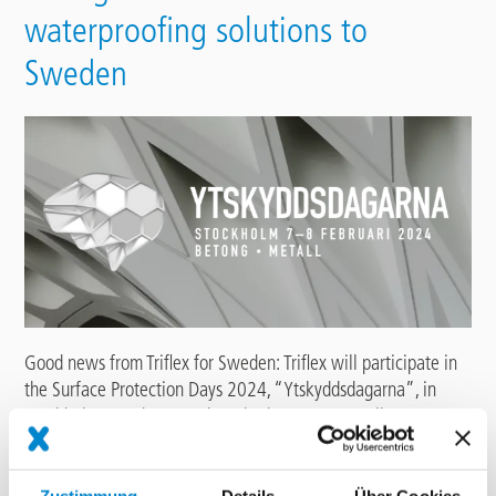
waterproofing solutions to
Sweden
Good news from Triflex for Sweden: Triflex will participate in
the Surface Protection Days 2024, “Ytskyddsdagarna”, in
Stockholm on February 7th and 8th 2024. Our colleague
International Sales Manager
Nicolas Schmidt
and our Triflex
Partner for Sweden
Jukka Kaikkonen
from
Bovicon AB
will be
on site as speakers, to inform about sophisticated