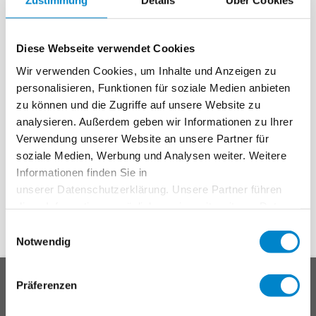
Zustimmung
Details
Über Cookies
waterproofing solutions based on PMMA, to answer questions
and, of course, for networking. Both looking forward to
Diese Webseite verwendet Cookies
meeting you.
Wir verwenden Cookies, um Inhalte und Anzeigen zu
The Surface Protection Days 2024 are organized by the
personalisieren, Funktionen für soziale Medien anbieten
Surface Protection Academy in collaboration with, among
zu können und die Zugriffe auf unsere Website zu
others, Frosio, SSG,
Riksorganisationen Svenskt
analysieren. Außerdem geben wir Informationen zu Ihrer
Underhåll
(National Organization for Swedish
Verwendung unserer Website an unsere Partner für
Maintenance),
Ytskyddsgruppen
and Authorized Rust
soziale Medien, Werbung und Analysen weiter. Weitere
Protection Companies (Auktoriserade Rostskyddsföretag).
Informationen finden Sie in
unserer Datenschutzerklärung. Unsere Partner führen
For more information visit
https://ytskydd.com/
diese Informationen möglicherweise mit weiteren Daten
zusammen, die Sie ihnen bereitgestellt haben oder die
Einwilligungsauswahl
sie im Rahmen Ihrer Nutzung der Dienste gesammelt
Notwendig
haben. Weitere Informationen erhalten Sie in unserer
Datenschutzerklärung
.
Main
PRODUKTSYSTEME
Präferenzen
footer
Dach