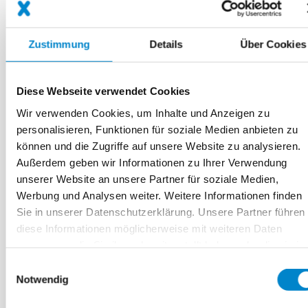
auf dem Boden
schnell trocknend. Nach dem
Auftragen
der Schicht
unseres Flüssigkunststoffs
können Sie Ihre Garage schnell wieder nutzen
Zustimmung
Details
Über Cookies
und müssen Ihre Sachen nicht lange an anderen
Orten lagern. Wenn Sie die Bodenbeschichtung
Diese Webseite verwendet Cookies
von Triflex einmal genutzt haben, haben Sie lange
Zeit keine Arbeit mehr mit dem Boden und
Wir verwenden Cookies, um Inhalte und Anzeigen zu
können die Garage problemlos nutzen.
personalisieren, Funktionen für soziale Medien anbieten zu
können und die Zugriffe auf unsere Website zu analysieren.
Bodenbeschichtung in der Garage als Lösung
Außerdem geben wir Informationen zu Ihrer Verwendung
für private Bauherrn
unserer Website an unsere Partner für soziale Medien,
Sie planen die Bodenbeschichtung in Ihrer
Werbung und Analysen weiter. Weitere Informationen finden
Garage und erhalten beste Beratung von unseren
Sie in unserer Datenschutzerklärung. Unsere Partner führen
Mitarbeitern. Triflex ist ein dynamisch
diese Informationen möglicherweise mit weiteren Daten
wachsendes Familienunternehmen mit
zusammen, die Sie ihnen bereitgestellt haben oder die sie im
internationaler Ausrichtung, das zu der Follmann
Rahmen Ihrer Nutzung der Dienste gesammelt haben. Weite
Einwilligungsauswahl
Chemie Gruppe gehört. Unsere Mitarbeiter haben
Informationen erhalten Sie in unserer
Datenschutzerklärun
Notwendig
innovative Problemlösungen und Produkte
u.a. für
Boden Beschichtungen
für Sie parat. Bei uns sind