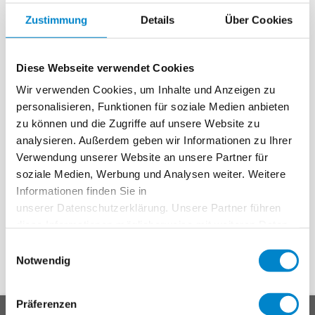
Zustimmung
Details
Über Cookies
Auf insgesamt 28 Quadratmetern können sich die
Besucher von den vielseitigen Triflex-
Abdichtungslösungen für unterschiedliche
Diese Webseite verwendet Cookies
Einsatzbereiche überzeugen und fachgerecht
Wir verwenden Cookies, um Inhalte und Anzeigen zu
durch die lokalen Triflex-Mitarbeiter beraten
personalisieren, Funktionen für soziale Medien anbieten
lassen.
zu können und die Zugriffe auf unsere Website zu
analysieren. Außerdem geben wir Informationen zu Ihrer
Sie sind neugierig geworden und möchten sich
Verwendung unserer Website an unsere Partner für
eine zuverlässige, persönliche und
soziale Medien, Werbung und Analysen weiter. Weitere
fachgerechte Beratung nicht entgehen lassen?
Informationen finden Sie in
Dann besuchen Sie uns am Stand 2303 in der
unserer Datenschutzerklärung. Unsere Partner führen
Messehalle 2.2
diese Informationen möglicherweise mit weiteren Daten
zusammen, die Sie ihnen bereitgestellt haben oder die
Einwilligungsauswahl
sie im Rahmen Ihrer Nutzung der Dienste gesammelt
Notwendig
haben. Weitere Informationen erhalten Sie in unserer
Datenschutzerklärung
.
Präferenzen