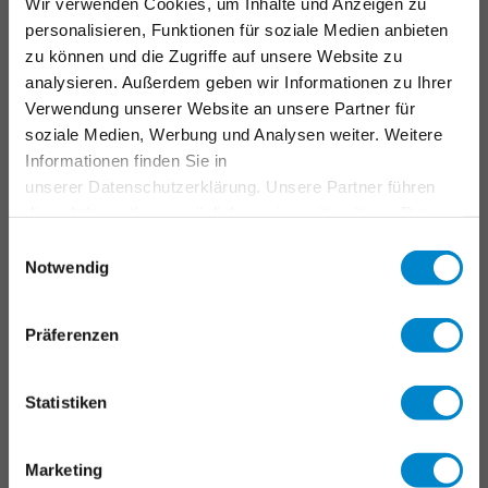
ANWENDUNGSBEREICHE
Wir verwenden Cookies, um Inhalte und Anzeigen zu
personalisieren, Funktionen für soziale Medien anbieten
Industriedächer
zu können und die Zugriffe auf unsere Website zu
analysieren. Außerdem geben wir Informationen zu Ihrer
Verkehrsflächen
Verwendung unserer Website an unsere Partner für
Farb- und Designflächen
soziale Medien, Werbung und Analysen weiter. Weitere
Flüssigkunststoff
Informationen finden Sie in
unserer Datenschutzerklärung. Unsere Partner führen
SERVICES
diese Informationen möglicherweise mit weiteren Daten
zusammen, die Sie ihnen bereitgestellt haben oder die
Einwilligungsauswahl
Triflex Systemfinder
sie im Rahmen Ihrer Nutzung der Dienste gesammelt
Notwendig
Downloadcenter
haben. Weitere Informationen erhalten Sie in unserer
Datenschutzerklärung
.
LV-Generator
Präferenzen
Schulungen & Seminare
Triflex Tools
Statistiken
FAQ
Fachverarbeitersuche
Marketing