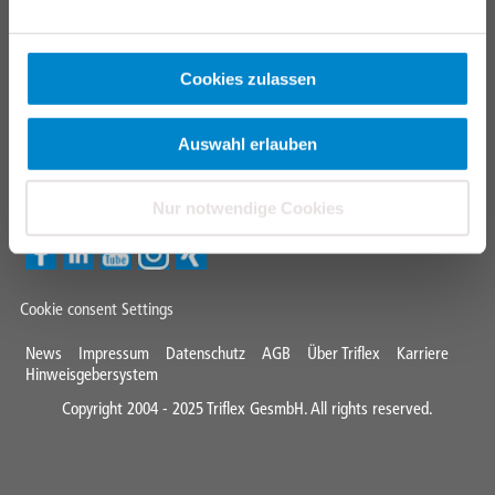
CONTACT
TRIFLEX GESMBH
Cookies zulassen
+43
7667 21505
Auswahl erlauben
info@triflex.
at
Triflex Newsletter
Nur notwendige Cookies
Cookie consent Settings
Mini
News
Impressum
Datenschutz
AGB
Über Triflex
Karriere
Hinweisgebersystem
Footer
Copyright 2004 - 2025 Triflex GesmbH. All rights reserved.