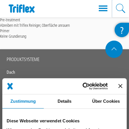
Direkt
Pre-treatment
Abreiben mit Triflex Reiniger, Oberfläche anrauen
?
zum
Primer
Inhalt
Keine Grundierung
Main
PRODUKTSYSTEME
footer
Dach
Balkon
Anschlüsse, Fugen & Details
Parkdeck
Zustimmung
Details
Über Cookies
Instandhaltung & Betrieb
Markierungssysteme
Diese Webseite verwendet Cookies