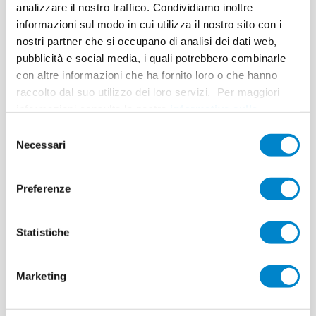
Superficie
10.000 m², 700 lfm
analizzare il nostro traffico. Condividiamo inoltre
informazioni sul modo in cui utilizza il nostro sito con i
Esecuzione
Bauschutz GmbH & Co. KG, Bobenheim-
nostri partner che si occupano di analisi dei dati web,
Roxheim
pubblicità e social media, i quali potrebbero combinarle
con altre informazioni che ha fornito loro o che hanno
raccolto dal suo utilizzo dei loro servizi. Per maggiori
informazioni consulta la nostra
informativa sulla
privacy
.
Selezione
Necessari
del
Neubau
consenso
Preferenze
Parkhaus „Am
Dom“
Statistiche
Die Koehlstraße in Worms ist
vor allem aufgrund ihres Parkplatzangebotes viel frequentiert:
Marketing
Hier bietet ein
großzügiger Neubau seit Sommer 2020 zahlreiche Stellflächen