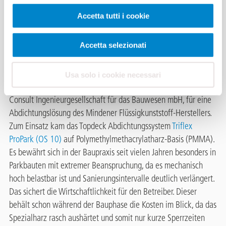
in unmittelbarer Nähe der City. Damit das neue Parkhaus Am
Accetta tutti i cookie
Dom lange Bestand hat, war eine regelkonforme Abdichtung
der 10.000 m² großen Fläche gefragt, die das Bauwerk
Accetta selezionati
dauerhaft schützt und zudem farbig gestaltbar ist. Da sie
bereits bei anderen Projekten gute Erfahrungen mit Produkten
von Triflex gemacht haben, entschieden sich der Bauherr, die
Usa solo i cookie necessari
Stadtverwaltung Worms, und der Planer, die Darmstädter KuA-
Consult Ingenieurgesellschaft für das Bauwesen mbH, für eine
Abdichtungslösung des Mindener Flüssigkunststoff-Herstellers.
Zum Einsatz kam das Topdeck Abdichtungssystem
Triflex
ProPark (OS 10)
auf Polymethylmethacrylatharz-Basis (PMMA).
Es bewährt sich in der Baupraxis seit vielen Jahren besonders in
Parkbauten mit extremer Beanspruchung, da es mechanisch
hoch belastbar ist und Sanierungsintervalle deutlich verlängert.
Das sichert die Wirtschaftlichkeit für den Betreiber. Dieser
behält schon während der Bauphase die Kosten im Blick, da das
Spezialharz rasch aushärtet und somit nur kurze Sperrzeiten