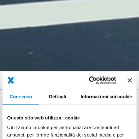
Briciole
Referenze
Neubau Parkhaus „Am Dom“ Worms
di
Consenso
Dettagli
Informazioni sui cookie
pane
Luogo
Worms
Sistema
Triflex ProPark
Questo sito web utilizza i cookie
Utilizziamo i cookie per personalizzare contenuti ed
Completamento
Juli 2020
annunci, per fornire funzionalità dei social media e per