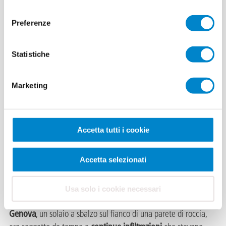
consenso
Preferenze
Referenze rapporti
Rapporto Parcheggio Condominiale a
File
Genova
Statistiche
1.08 MB, PDF
Marketing
Parcheggio
Accetta tutti i cookie
Condominiale a
Accetta selezionati
Genova
Il
parcheggio condominiale,
Usa solo i cookie necessari
situato in Via Ferrara a
Genova
, un solaio a sbalzo sul fianco di una parete di roccia,