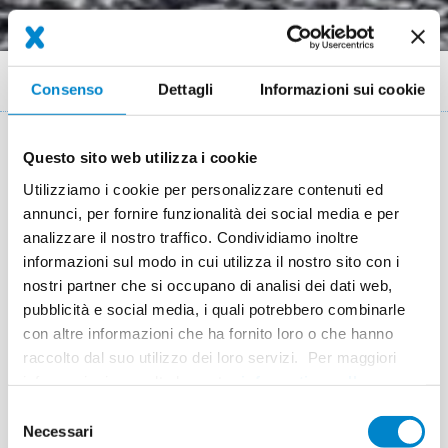
Briciole
Referenze
Rapporto Parcheggio Condominiale a Genova
Consenso
Dettagli
Informazioni sui cookie
di
pane
Questo sito web utilizza i cookie
Dettagli del progetto
Utilizziamo i cookie per personalizzare contenuti ed
Luogo
Genova
annunci, per fornire funzionalità dei social media e per
analizzare il nostro traffico. Condividiamo inoltre
Sistema
Triflex ProDetail
Triflex ProJoint+
informazioni sul modo in cui utilizza il nostro sito con i
nostri partner che si occupano di analisi dei dati web,
Completamento
2017
pubblicità e social media, i quali potrebbero combinarle
Superficie
472 m² / 150 m
con altre informazioni che ha fornito loro o che hanno
raccolto dal suo utilizzo dei loro servizi. Per maggiori
Esecuzione
EuroEdilizia Srl
informazioni consulta la nostra
informativa sulla
privacy
.
Selezione
Necessari
del