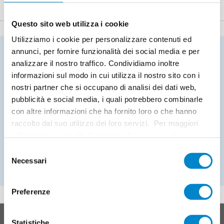
Questo sito web utilizza i cookie
Utilizziamo i cookie per personalizzare contenuti ed
annunci, per fornire funzionalità dei social media e per
Volete contribuire a creare un futuro
analizzare il nostro traffico. Condividiamo inoltre
innovativo insieme a noi?
informazioni sul modo in cui utilizza il nostro sito con i
nostri partner che si occupano di analisi dei dati web,
pubblicità e social media, i quali potrebbero combinarle
Scoprite le opportunità di lavoro sul portale
con altre informazioni che ha fornito loro o che hanno
carriera del gruppo Follmann Chemie!
raccolto dal suo utilizzo dei loro servizi. Per maggiori
informazioni consulta la nostra
informativa sulla
privacy
.
Selezione
PORTALE PER LA CARRIERA
Necessari
del
consenso
Preferenze
In cima
Main
SISTEMI DI PRODOTTI
Statistiche