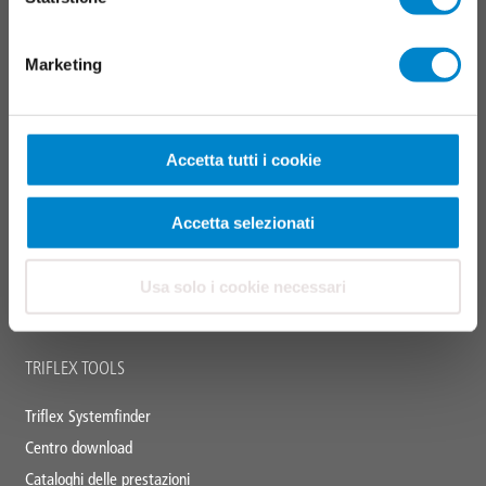
footer
Tetti
Marketing
Balconi
Collegamenti, giunti e dettagli
Sistemi per parcheggi multipiano
Accetta tutti i cookie
Manutenzione e servizio
Sistemi di segnalazione
Accetta selezionati
CAMPI D'IMPIEGO
Usa solo i cookie necessari
Resina liquida
TRIFLEX TOOLS
Triflex Systemfinder
Centro download
Cataloghi delle prestazioni