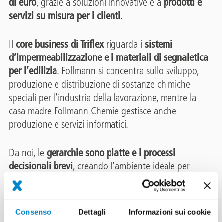
di euro
, grazie a soluzioni innovative e a
prodotti e
servizi su misura per i clienti
.
Il
core business di Triflex
riguarda i
sistemi
d’impermeabilizzazione e i materiali di segnaletica
per l’edilizia
. Follmann si concentra sullo sviluppo,
produzione e distribuzione di sostanze chimiche
speciali per l’industria della lavorazione, mentre la
casa madre Follmann Chemie gestisce anche
produzione e servizi informatici.
Da noi, le
gerarchie sono piatte e i processi
decisionali brevi
, creando l’ambiente ideale per
motivazione e innovazione. Come datore di lavoro
innovativo,
offriamo posizioni stimolanti
, con
prospettive promettenti e ampia libertà di azione.
Consenso
Dettagli
Informazioni sui cookie