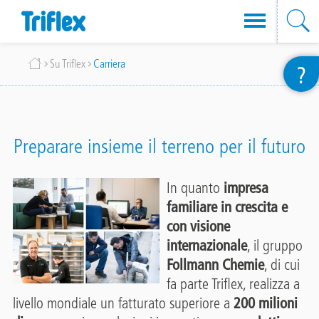
Salta
Briciole
Su Triflex
Carriera
?
al
di
contenuto
pane
principale
Preparare insieme il terreno per il futuro
In quanto
impresa
familiare in crescita e
con visione
internazionale
, il gruppo
Follmann Chemie
, di cui
fa parte Triflex, realizza a
livello mondiale un fatturato superiore a
200 milioni